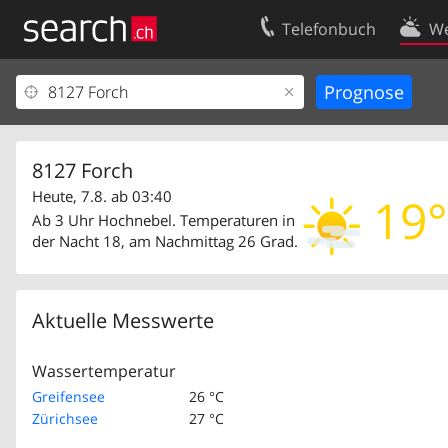
Telefonbuch
We
Ihr Eintrag
Kontakt
Kundencenter Geschäftskunden
Nutzungsbed
Impressum
Datenschutze
8127 Forch
Heute, 7.8. ab 03:40
19°
Ab 3 Uhr Hochnebel. Temperaturen in
der Nacht 18, am Nachmittag 26 Grad.
Aktuelle Messwerte
Wassertemperatur
Greifensee
26 °C
Zürichsee
27 °C