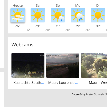
Heute
Sa
So
Mo
Di
26°
29°
31°
29°
30°
16°
20°
20°
20°
1
Webcams
Kusnacht › South-east: Forch
Maur: Loorenstrasse 3
Maur › We
Daten © by
MeteoSchweiz
,
S