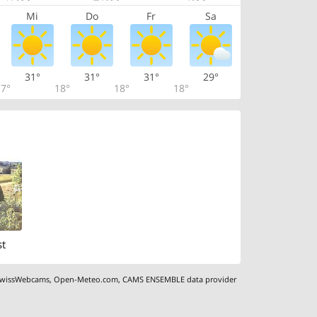
Mi
Do
Fr
Sa
31°
31°
31°
29°
7°
18°
18°
18°
st
wissWebcams
,
Open-Meteo.com
,
CAMS ENSEMBLE data provider