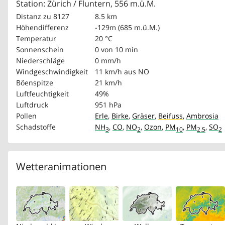
Station: Zürich / Fluntern, 556 m.ü.M.
Distanz zu 8127
8.5 km
Höhendifferenz
-129m (685 m.ü.M.)
Temperatur
20 °C
Sonnenschein
0 von 10 min
Niederschläge
0 mm/h
Windgeschwindigkeit
11 km/h
aus NO
Böenspitze
21 km/h
Luftfeuchtigkeit
49%
Luftdruck
951 hPa
Pollen
Erle
,
Birke
,
Gräser
,
Beifuss
,
Ambrosia
Schadstoffe
NH
,
CO
,
NO
,
Ozon
,
PM
,
PM
,
SO
3
2
10
2.5
2
Wetteranimationen