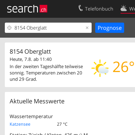
Telefonbuch
We
Ihr Eintrag
Kontakt
Kundencenter Geschäftskunden
Nutzungsbed
Impressum
Datenschutze
8154 Oberglatt
Heute, 7.8. ab 11:40
26°
In der zweiten Tageshälfte teilweise
sonnig. Temperaturen zwischen 20
und 29 Grad.
Aktuelle Messwerte
Wassertemperatur
Katzensee
27 °C