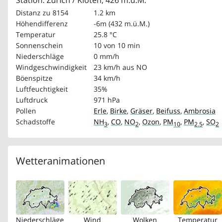
Station: Zürich / Kloten, 426 m.ü.M.
Distanz zu 8154
1.2 km
Höhendifferenz
-6m (432 m.ü.M.)
Temperatur
25.8 °C
Sonnenschein
10 von 10 min
Niederschläge
0 mm/h
Windgeschwindigkeit
23 km/h
aus NO
Böenspitze
34 km/h
Luftfeuchtigkeit
35%
Luftdruck
971 hPa
Pollen
Erle
,
Birke
,
Gräser
,
Beifuss
,
Ambrosia
Schadstoffe
NH
,
CO
,
NO
,
Ozon
,
PM
,
PM
,
SO
3
2
10
2.5
2
Wetteranimationen
Niederschläge
Wind
Wolken
Temperatur