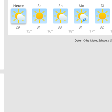
Heute
Sa
So
Mo
Di
29°
31°
33°
31°
32°
15°
16°
18°
17°
1
Daten © by
MeteoSchweiz
,
S