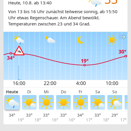
Heute, 10.8. ab 13:40
Von 13 bis 16 Uhr zunächst teilweise sonnig, ab 15:50
Uhr etwas Regenschauer. Am Abend bewölkt.
Temperaturen zwischen 23 und 34 Grad.
Heute
Di
Mi
Do
Fr
Sa
So
34°
33°
33°
33°
34°
33°
29°
2
19°
18°
16°
16°
17°
18°
17°