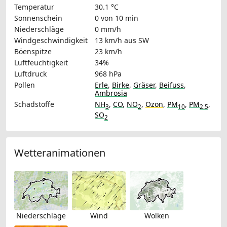
Temperatur
30.1 °C
Sonnenschein
0 von 10 min
Niederschläge
0 mm/h
Windgeschwindigkeit
13 km/h
aus SW
Böenspitze
23 km/h
Luftfeuchtigkeit
34%
Luftdruck
968 hPa
Pollen
Erle
,
Birke
,
Gräser
,
Beifuss
,
Ambrosia
Schadstoffe
NH
,
CO
,
NO
,
Ozon
,
PM
,
PM
,
3
2
10
2.5
SO
2
Wetteranimationen
Niederschläge
Wind
Wolken