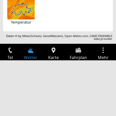
Temperatur
Daten © by
MeteoSchweiz
,
SwissWebcams
,
Open-Meteo.com
,
CAMS ENSEMBLE
data provider
Tel
Wetter
Karte
Fahrplan
Mehr
Anmelden
Dienste
Abfahrtstabelle
Freizeit