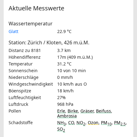
Aktuelle Messwerte
Wassertemperatur
Glatt
22.9 °C
Station: Zürich / Kloten, 426 m.ü.M.
Distanz zu 8181
3.7 km
Höhendifferenz
17m (409 m.ü.M.)
Temperatur
31.2 °C
Sonnenschein
10 von 10 min
Niederschläge
0 mm/h
Windgeschwindigkeit
10 km/h
aus O
Böenspitze
18 km/h
Luftfeuchtigkeit
27%
Luftdruck
968 hPa
Pollen
Erle
,
Birke
,
Gräser
,
Beifuss
,
Ambrosia
Schadstoffe
NH
,
CO
,
NO
,
Ozon
,
PM
,
PM
,
3
2
10
2.5
SO
2