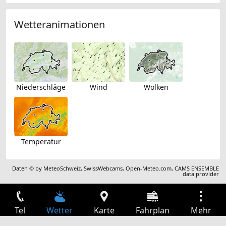
Wetteranimationen
Niederschläge
Wind
Wolken
Temperatur
Daten © by
MeteoSchweiz
,
SwissWebcams
,
Open-Meteo.com
,
CAMS ENSEMBLE
data provider
Tel
Wetter
Karte
Fahrplan
Mehr