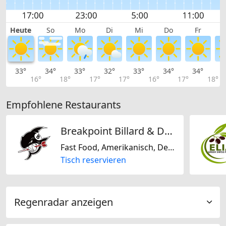
Heute
So
Mo
Di
Mi
Do
Fr
33°
34°
33°
32°
33°
34°
34°
3
16°
18°
17°
17°
16°
17°
18°
Empfohlene Restaurants
Breakpoint Billard & Dart
Fast Food, Amerikanisch, Deutsch
Tisch reservieren
Regenradar anzeigen