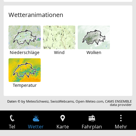
Wetteranimationen
Niederschläge
Wind
Wolken
Temperatur
Daten © by
MeteoSchweiz
,
SwissWebcams
,
Open-Meteo.com
,
CAMS ENSEMBLE
data provider
Tel
Wetter
Karte
Fahrplan
Mehr