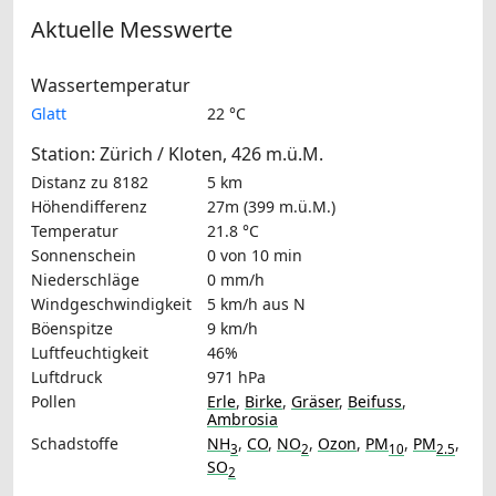
Aktuelle Messwerte
Wassertemperatur
Glatt
22 °C
Station: Zürich / Kloten, 426 m.ü.M.
Distanz zu 8182
5 km
Höhendifferenz
27m (399 m.ü.M.)
Temperatur
21.8 °C
Sonnenschein
0 von 10 min
Niederschläge
0 mm/h
Windgeschwindigkeit
5 km/h
aus N
Böenspitze
9 km/h
Luftfeuchtigkeit
46%
Luftdruck
971 hPa
Pollen
Erle
,
Birke
,
Gräser
,
Beifuss
,
Ambrosia
Schadstoffe
NH
,
CO
,
NO
,
Ozon
,
PM
,
PM
,
3
2
10
2.5
SO
2