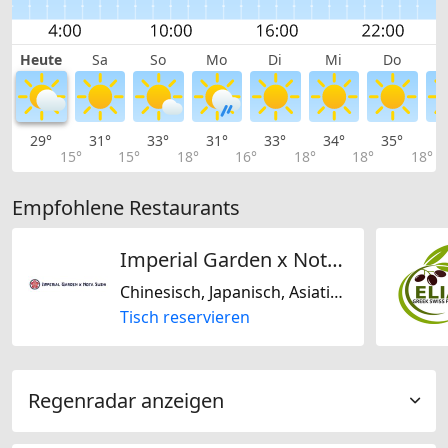
Heute
Sa
So
Mo
Di
Mi
Do
29°
31°
33°
31°
33°
34°
35°
3
15°
15°
18°
16°
18°
18°
18°
Empfohlene Restaurants
Imperial Garden x Nota Sushi
Chinesisch, Japanisch, Asiatisch
Tisch reservieren
Regenradar anzeigen