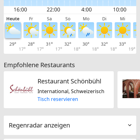
Heute
Fr
Sa
So
Mo
Di
Mi
29°
28°
31°
32°
30°
32°
33°
3
17°
17°
17°
18°
18°
18°
19°
Empfohlene Restaurants
Restaurant Schönbühl
International, Schweizerisch
Tisch reservieren
Regenradar anzeigen