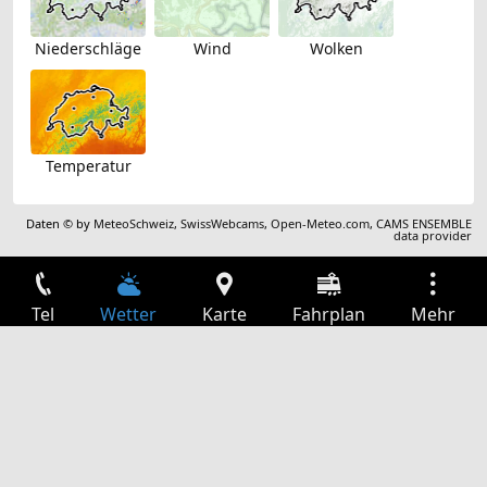
Niederschläge
Wind
Wolken
Temperatur
Daten © by
MeteoSchweiz
,
SwissWebcams
,
Open-Meteo.com
,
CAMS ENSEMBLE
data provider
Tel
Wetter
Karte
Fahrplan
Mehr
Anmelden
Dienste
Abfahrtstabelle