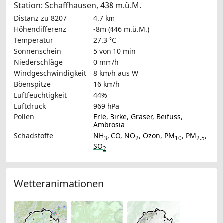
Station: Schaffhausen, 438 m.ü.M.
Distanz zu 8207
4.7 km
Höhendifferenz
-8m (446 m.ü.M.)
Temperatur
27.3 °C
Sonnenschein
5 von 10 min
Niederschläge
0 mm/h
Windgeschwindigkeit
8 km/h
aus W
Böenspitze
16 km/h
Luftfeuchtigkeit
44%
Luftdruck
969 hPa
Pollen
Erle
,
Birke
,
Gräser
,
Beifuss
,
Ambrosia
Schadstoffe
NH
,
CO
,
NO
,
Ozon
,
PM
,
PM
,
3
2
10
2.5
SO
2
Wetteranimationen