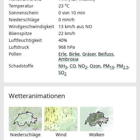
Temperatur
23 °C
Sonnenschein
0 von 10 min
Niederschläge
0 mm/h
Windgeschwindigkeit
13 km/h
aus NO
Böenspitze
22 km/h
Luftfeuchtigkeit
40%
Luftdruck
968 hPa
Pollen
Erle
,
Birke
,
Gräser
,
Beifuss
,
Ambrosia
Schadstoffe
NH
,
CO
,
NO
,
Ozon
,
PM
,
PM
,
3
2
10
2.5
SO
2
Wetteranimationen
Niederschläge
Wind
Wolken