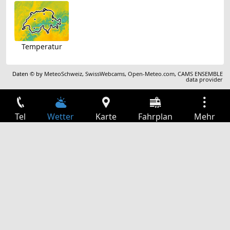
Temperatur
Daten © by
MeteoSchweiz
,
SwissWebcams
,
Open-Meteo.com
,
CAMS ENSEMBLE
data provider
Tel
Wetter
Karte
Fahrplan
Mehr
Anmelden
Dienste
Abfahrtstabelle
Freizeit