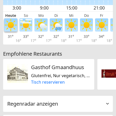
Heute
So
Mo
Di
Mi
Do
Fr
31°
33°
32°
32°
31°
33°
34°
3
16°
17°
17°
18°
17°
18°
18°
Empfohlene Restaurants
Gasthof Gmaandhuus
Glutenfrei, Nur vegetarisch, Regional, Schweizerisch
Tisch reservieren
Regenradar anzeigen