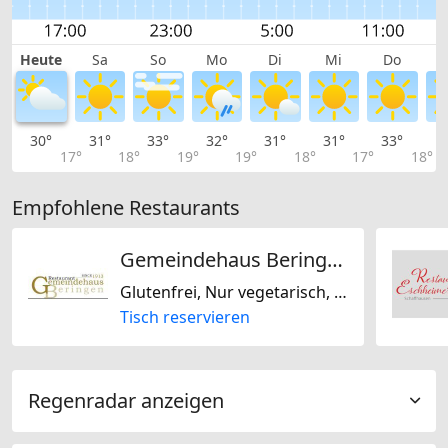
Heute
Sa
So
Mo
Di
Mi
Do
30°
31°
33°
32°
31°
31°
33°
3
17°
18°
19°
19°
18°
17°
18°
Empfohlene Restaurants
Gemeindehaus Beringen Gastro GmbH
Glutenfrei, Nur vegetarisch, Französisch, Schweizerisch
Tisch reservieren
Regenradar anzeigen