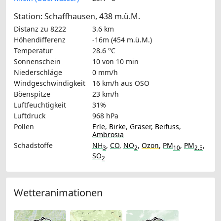
Station: Schaffhausen, 438 m.ü.M.
Distanz zu 8222
3.6 km
Höhendifferenz
-16m (454 m.ü.M.)
Temperatur
28.6 °C
Sonnenschein
10 von 10 min
Niederschläge
0 mm/h
Windgeschwindigkeit
16 km/h
aus OSO
Böenspitze
23 km/h
Luftfeuchtigkeit
31%
Luftdruck
968 hPa
Pollen
Erle
,
Birke
,
Gräser
,
Beifuss
,
Ambrosia
Schadstoffe
NH
,
CO
,
NO
,
Ozon
,
PM
,
PM
,
3
2
10
2.5
SO
2
Wetteranimationen