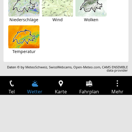
Niederschläge
Wind
Wolken
Temperatur
Daten © by
MeteoSchweiz
,
SwissWebcams
,
Open-Meteo.com
,
CAMS ENSEMBLE
data provider
Tel
Wetter
Karte
Fahrplan
Mehr
Anmelden
Dienste