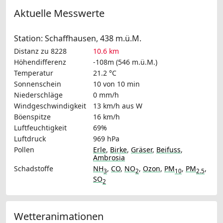
Aktuelle Messwerte
Station: Schaffhausen, 438 m.ü.M.
Distanz zu 8228
10.6 km
Höhendifferenz
-108m (546 m.ü.M.)
Temperatur
21.2 °C
Sonnenschein
10 von 10 min
Niederschläge
0 mm/h
Windgeschwindigkeit
13 km/h
aus W
Böenspitze
16 km/h
Luftfeuchtigkeit
69%
Luftdruck
969 hPa
Pollen
Erle
,
Birke
,
Gräser
,
Beifuss
,
Ambrosia
Schadstoffe
NH
,
CO
,
NO
,
Ozon
,
PM
,
PM
,
3
2
10
2.5
SO
2
Wetteranimationen