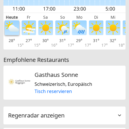
Heute
Fr
Sa
So
Mo
Di
Mi
28°
27°
30°
31°
29°
31°
32°
3
15°
15°
16°
17°
17°
17°
18°
Empfohlene Restaurants
Gasthaus Sonne
Schweizerisch, Europäisch
Tisch reservieren
Regenradar anzeigen