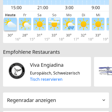
Heute
Fr
Sa
So
Mo
Di
Mi
30°
28°
31°
33°
30°
32°
33°
3
16°
15°
15°
18°
17°
18°
19°
Empfohlene Restaurants
Viva Engiadina
Europäisch, Schweizerisch
Tisch reservieren
Regenradar anzeigen