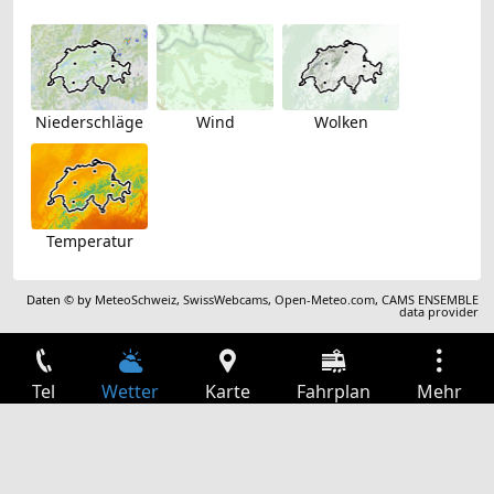
Niederschläge
Wind
Wolken
Temperatur
Daten © by
MeteoSchweiz
,
SwissWebcams
,
Open-Meteo.com
,
CAMS ENSEMBLE
data provider
Tel
Wetter
Karte
Fahrplan
Mehr
Anmelden