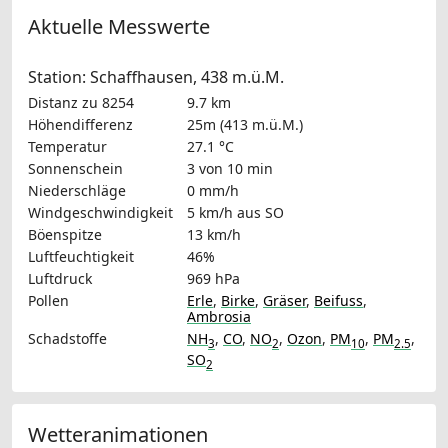
Aktuelle Messwerte
Station: Schaffhausen, 438 m.ü.M.
Distanz zu 8254
9.7 km
Höhendifferenz
25m (413 m.ü.M.)
Temperatur
27.1 °C
Sonnenschein
3 von 10 min
Niederschläge
0 mm/h
Windgeschwindigkeit
5 km/h
aus SO
Böenspitze
13 km/h
Luftfeuchtigkeit
46%
Luftdruck
969 hPa
Pollen
Erle
,
Birke
,
Gräser
,
Beifuss
,
Ambrosia
Schadstoffe
NH
,
CO
,
NO
,
Ozon
,
PM
,
PM
,
3
2
10
2.5
SO
2
Wetteranimationen