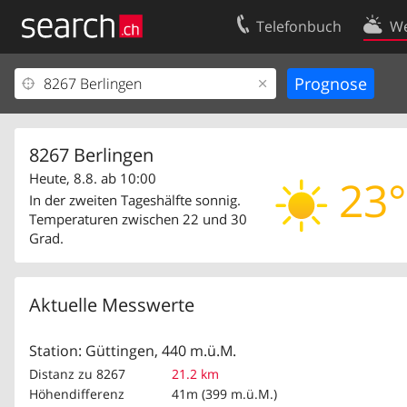
Telefonbuch
We
Ihr Eintrag
Kontakt
Kundencenter Geschäftskunden
Nutzungsbed
Impressum
Datenschutze
8267 Berlingen
Heute, 8.8. ab 10:00
23°
In der zweiten Tageshälfte sonnig.
Temperaturen zwischen 22 und 30
Grad.
Aktuelle Messwerte
Station: Güttingen, 440 m.ü.M.
Distanz zu 8267
21.2 km
Höhendifferenz
41m (399 m.ü.M.)