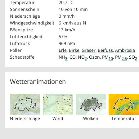
Temperatur
20.7 °C
Sonnenschein
10 von 10 min
Niederschläge
0 mm/h
Windgeschwindigkeit
6 km/h
aus N
Böenspitze
13 km/h
Luftfeuchtigkeit
57%
Luftdruck
969 hPa
Pollen
Erle
,
Birke
,
Gräser
,
Beifuss
,
Ambrosia
Schadstoffe
NH
,
CO
,
NO
,
Ozon
,
PM
,
PM
,
SO
3
2
10
2.5
2
Wetteranimationen
Niederschläge
Wind
Wolken
Temperatur