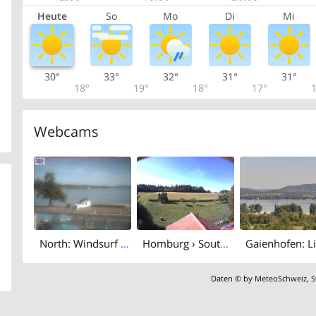
Heute
So
Mo
Di
Mi
30°
33°
32°
31°
31°
18°
19°
18°
17°
1
Webcams
North: Windsurf Strand - Untersee
Homburg › South: Altes Schulhaus Salen
Daten © by
MeteoSchweiz
,
S