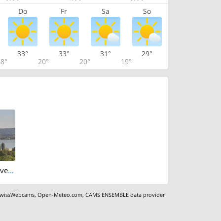
Do
Fr
Sa
So
33°
33°
31°
29°
8°
20°
20°
19°
Gaienhofen: Livespotting - Webcam über dem Bodensee mit Alpenpanorama und Seeblick
wissWebcams
,
Open-Meteo.com
,
CAMS ENSEMBLE data provider