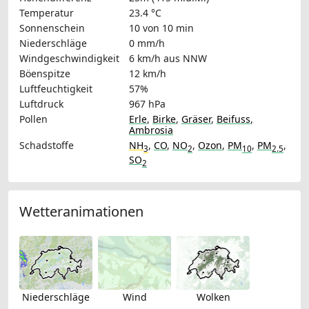
Temperatur
23.4 °C
Sonnenschein
10 von 10 min
Niederschläge
0 mm/h
Windgeschwindigkeit
6 km/h
aus NNW
Böenspitze
12 km/h
Luftfeuchtigkeit
57%
Luftdruck
967 hPa
Pollen
Erle
,
Birke
,
Gräser
,
Beifuss
,
Ambrosia
Schadstoffe
NH
,
CO
,
NO
,
Ozon
,
PM
,
PM
,
3
2
10
2.5
SO
2
Wetteranimationen
Niederschläge
Wind
Wolken