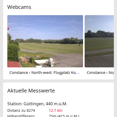
Webcams
Constance › North-west: Flugplatz Konstanz
Aktuelle Messwerte
Station: Güttingen, 440 m.ü.M.
Distanz zu 8274
12.7 km
Höhendifferenz
25m (415 m.ü.M.)