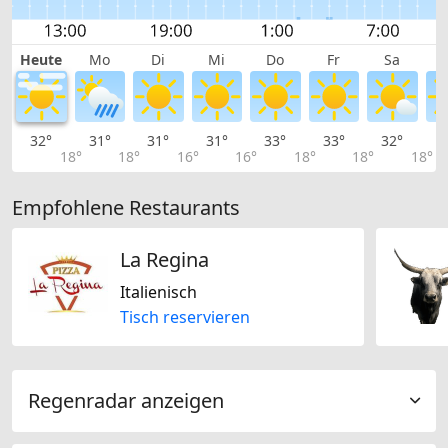
Heute
Mo
Di
Mi
Do
Fr
Sa
32°
31°
31°
31°
33°
33°
32°
2
18°
18°
16°
16°
18°
18°
18°
Empfohlene Restaurants
La Regina
Italienisch
Tisch reservieren
Regenradar anzeigen