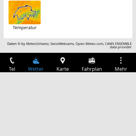
Temperatur
Daten © by
MeteoSchweiz
,
SwissWebcams
,
Open-Meteo.com
,
CAMS ENSEMBLE
data provider
Tel
Wetter
Karte
Fahrplan
Mehr
Anmelden
Dienste
Abfahrtstabelle
Freizeit