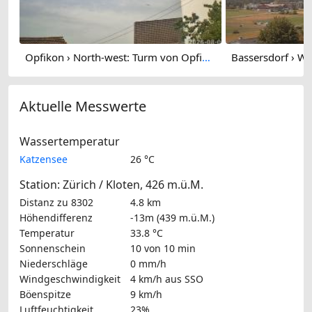
Opfikon › North-west: Turm von Opfikon
Aktuelle Messwerte
Wassertemperatur
Katzensee
26 °C
Station: Zürich / Kloten, 426 m.ü.M.
Distanz zu 8302
4.8 km
Höhendifferenz
-13m (439 m.ü.M.)
Temperatur
33.8 °C
Sonnenschein
10 von 10 min
Niederschläge
0 mm/h
Windgeschwindigkeit
4 km/h
aus SSO
Böenspitze
9 km/h
Luftfeuchtigkeit
23%