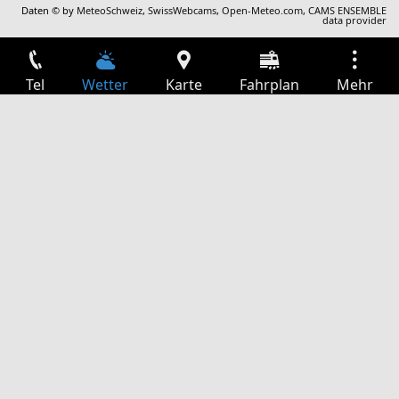
Daten © by
MeteoSchweiz
,
SwissWebcams
,
Open-Meteo.com
,
CAMS ENSEMBLE
data provider
Tel
Wetter
Karte
Fahrplan
Mehr
Anmelden
Dienste
Abfahrtstabelle
Freizeit
TV-Programm
Kinoprogramm
Websuche