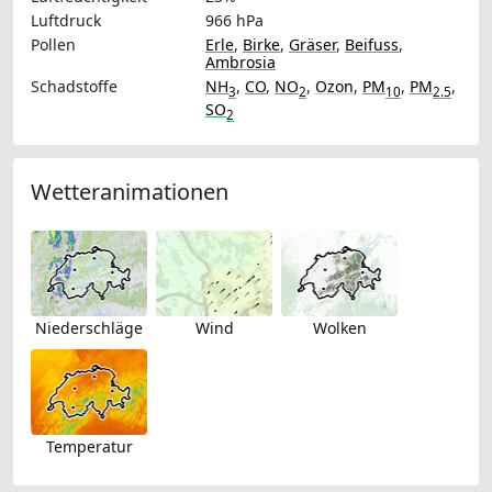
Luftdruck
966 hPa
Pollen
Erle
,
Birke
,
Gräser
,
Beifuss
,
Ambrosia
Schadstoffe
NH
,
CO
,
NO
,
Ozon
,
PM
,
PM
,
3
2
10
2.5
SO
2
Wetteranimationen
Niederschläge
Wind
Wolken
Temperatur