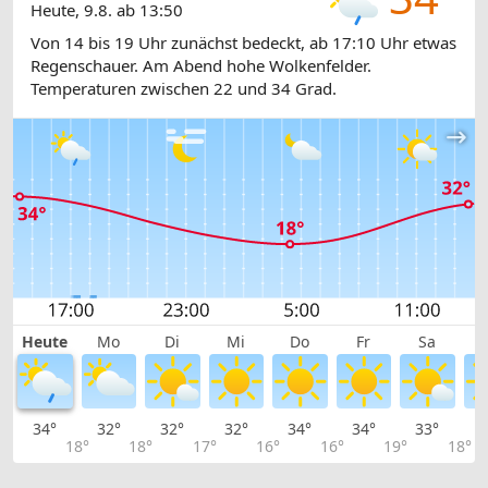
Heute, 9.8. ab 13:50
Von 14 bis 19 Uhr zunächst bedeckt, ab 17:10 Uhr etwas
Regenschauer. Am Abend hohe Wolkenfelder.
Temperaturen zwischen 22 und 34 Grad.
Heute
Mo
Di
Mi
Do
Fr
Sa
34°
32°
32°
32°
34°
34°
33°
2
18°
18°
17°
16°
16°
19°
18°