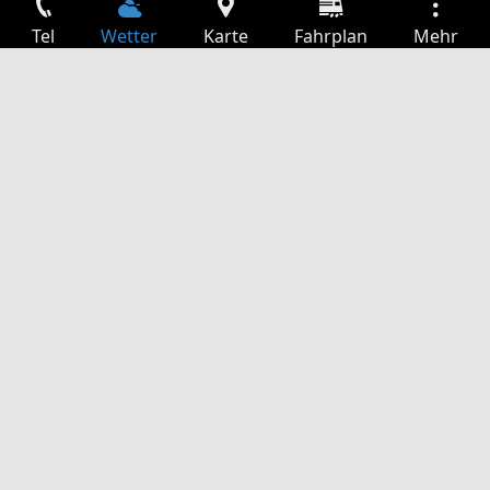
Tel
Wetter
Karte
Fahrplan
Mehr
Anmelden
Dienste
Abfahrtstabelle
Freizeit
TV-Programm
Kinoprogramm
Websuche
App