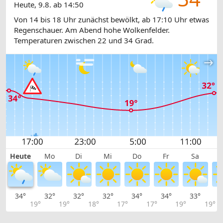
Heute, 9.8. ab 14:50
Von 14 bis 18 Uhr zunächst bewölkt, ab 17:10 Uhr etwas
Regenschauer. Am Abend hohe Wolkenfelder.
Temperaturen zwischen 22 und 34 Grad.
Heute
Mo
Di
Mi
Do
Fr
Sa
34°
32°
32°
32°
34°
34°
33°
2
19°
19°
18°
17°
17°
19°
19°