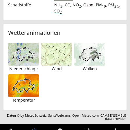
Schadstoffe
NH
,
CO
,
NO
,
Ozon
,
PM
,
PM
,
3
2
10
2.5
SO
2
Wetteranimationen
Niederschläge
Wind
Wolken
Temperatur
Daten © by
MeteoSchweiz
,
SwissWebcams
,
Open-Meteo.com
,
CAMS ENSEMBLE
data provider