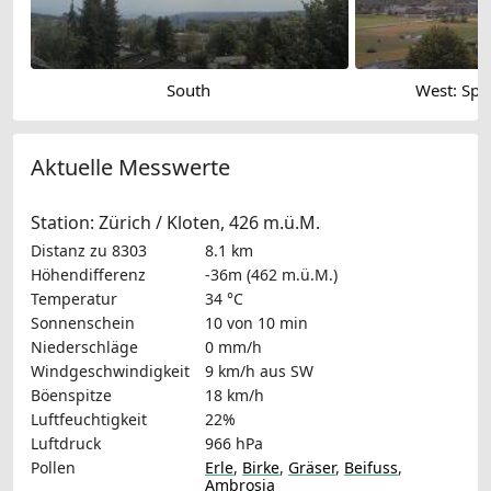
South
West: Spo
Aktuelle Messwerte
Station: Zürich / Kloten, 426 m.ü.M.
Distanz zu 8303
8.1 km
Höhendifferenz
-36m (462 m.ü.M.)
Temperatur
34 °C
Sonnenschein
10 von 10 min
Niederschläge
0 mm/h
Windgeschwindigkeit
9 km/h
aus SW
Böenspitze
18 km/h
Luftfeuchtigkeit
22%
Luftdruck
966 hPa
Pollen
Erle
,
Birke
,
Gräser
,
Beifuss
,
Ambrosia