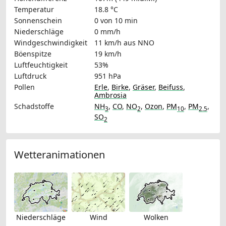
Temperatur
18.8 °C
Sonnenschein
0 von 10 min
Niederschläge
0 mm/h
Windgeschwindigkeit
11 km/h
aus NNO
Böenspitze
19 km/h
Luftfeuchtigkeit
53%
Luftdruck
951 hPa
Pollen
Erle
,
Birke
,
Gräser
,
Beifuss
,
Ambrosia
Schadstoffe
NH
,
CO
,
NO
,
Ozon
,
PM
,
PM
,
3
2
10
2.5
SO
2
Wetteranimationen
Niederschläge
Wind
Wolken