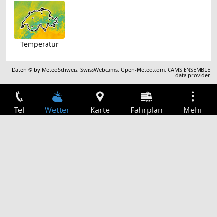
Temperatur
Daten © by
MeteoSchweiz
,
SwissWebcams
,
Open-Meteo.com
,
CAMS ENSEMBLE
data provider
Tel
Wetter
Karte
Fahrplan
Mehr
Anmelden
Dienste
Abfahrtstabelle
Freizeit