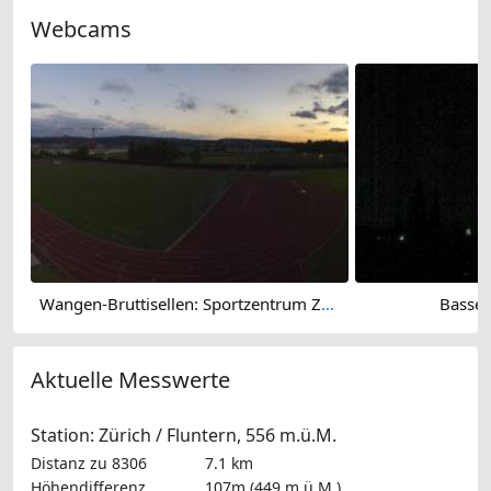
Webcams
Wangen-Bruttisellen: Sportzentrum Zürich Dürrbach - Public
Basser
Aktuelle Messwerte
Station: Zürich / Fluntern, 556 m.ü.M.
Distanz zu 8306
7.1 km
Höhendifferenz
107m (449 m.ü.M.)