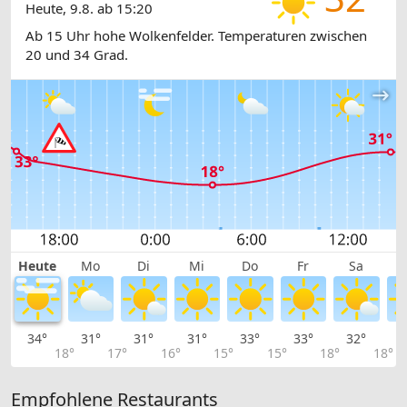
Heute, 9.8. ab 15:20
Ab 15 Uhr hohe Wolkenfelder. Temperaturen zwischen
20 und 34 Grad.
Heute
Mo
Di
Mi
Do
Fr
Sa
34°
31°
31°
31°
33°
33°
32°
2
18°
17°
16°
15°
15°
18°
18°
Empfohlene Restaurants