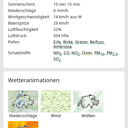
Sonnenschein
10 von 10 min
Niederschläge
0 mm/h
Windgeschwindigkeit
14 km/h
aus W
Böenspitze
29 km/h
Luftfeuchtigkeit
22%
Luftdruck
954 hPa
Pollen
Erle
,
Birke
,
Gräser
,
Beifuss
,
Ambrosia
Schadstoffe
NH
,
CO
,
NO
,
Ozon
,
PM
,
PM
,
3
2
10
2.5
SO
2
Wetteranimationen
Niederschläge
Wind
Wolken