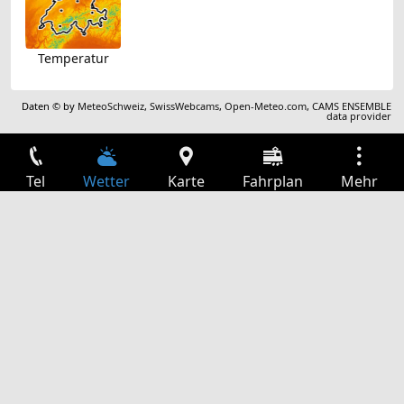
Temperatur
Daten © by
MeteoSchweiz
,
SwissWebcams
,
Open-Meteo.com
,
CAMS ENSEMBLE
data provider
Tel
Wetter
Karte
Fahrplan
Mehr
Anmelden
Dienste
Abfahrtstabelle
Freizeit
TV-Programm