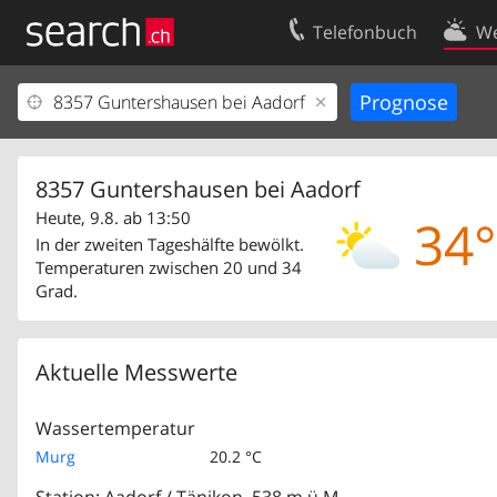
Telefonbuch
We
Ihr Eintrag
Kontakt
Kundencenter Geschäftskunden
Nutzungsbed
Impressum
Datenschutze
8357 Guntershausen bei Aadorf
Heute, 9.8. ab 13:50
34°
In der zweiten Tageshälfte bewölkt.
Temperaturen zwischen 20 und 34
Grad.
Aktuelle Messwerte
Wassertemperatur
Murg
20.2 °C