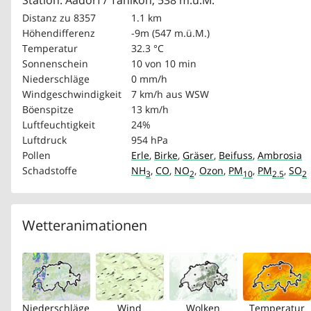
Station: Aadorf / Tänikon, 538 m.ü.M.
Distanz zu 8357
1.1 km
Höhendifferenz
-9m (547 m.ü.M.)
Temperatur
32.3 °C
Sonnenschein
10 von 10 min
Niederschläge
0 mm/h
Windgeschwindigkeit
7 km/h
aus WSW
Böenspitze
13 km/h
Luftfeuchtigkeit
24%
Luftdruck
954 hPa
Pollen
Erle
,
Birke
,
Gräser
,
Beifuss
,
Ambrosia
Schadstoffe
NH
,
CO
,
NO
,
Ozon
,
PM
,
PM
,
SO
3
2
10
2.5
2
Wetteranimationen
Niederschläge
Wind
Wolken
Temperatur