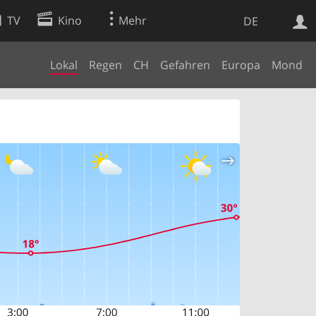
TV
Kino
Mehr
DE
Lokal
Regen
CH
Gefahren
Europa
Mond
Websuche
Apps