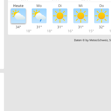
Heute
Mo
Di
Mi
Do
34°
31°
31°
31°
32°
18°
18°
16°
15°
1
Daten © by
MeteoSchweiz
,
S