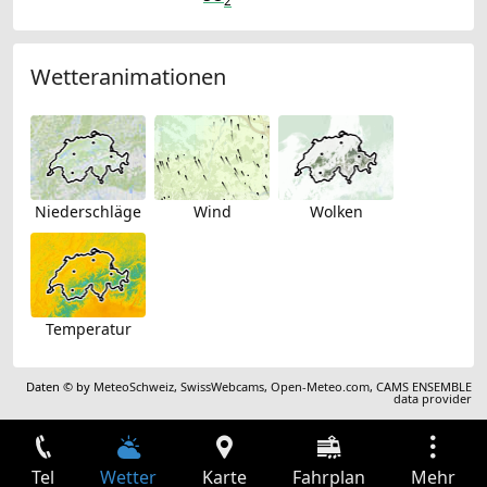
2
Wetteranimationen
Niederschläge
Wind
Wolken
Temperatur
Daten © by
MeteoSchweiz
,
SwissWebcams
,
Open-Meteo.com
,
CAMS ENSEMBLE
data provider
Tel
Wetter
Karte
Fahrplan
Mehr