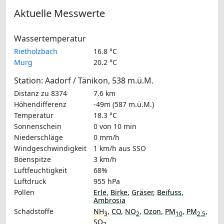
Aktuelle Messwerte
Wassertemperatur
Rietholzbach
16.8 °C
Murg
20.2 °C
Station: Aadorf / Tänikon, 538 m.ü.M.
Distanz zu 8374
7.6 km
Höhendifferenz
-49m (587 m.ü.M.)
Temperatur
18.3 °C
Sonnenschein
0 von 10 min
Niederschläge
0 mm/h
Windgeschwindigkeit
1 km/h
aus SSO
Böenspitze
3 km/h
Luftfeuchtigkeit
68%
Luftdruck
955 hPa
Pollen
Erle
,
Birke
,
Gräser
,
Beifuss
,
Ambrosia
Schadstoffe
NH
,
CO
,
NO
,
Ozon
,
PM
,
PM
,
3
2
10
2.5
SO