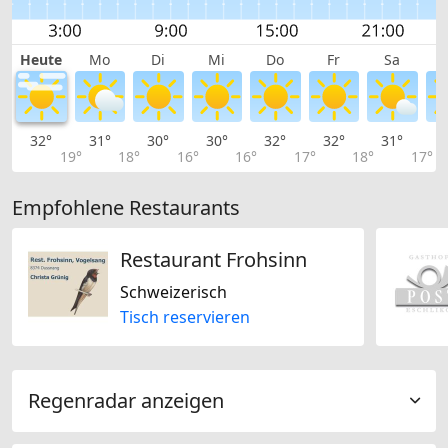
Heute
Mo
Di
Mi
Do
Fr
Sa
32°
31°
30°
30°
32°
32°
31°
2
19°
18°
16°
16°
17°
18°
17°
Empfohlene Restaurants
Restaurant Frohsinn
Schweizerisch
Tisch reservieren
Regenradar anzeigen