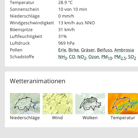
Temperatur
28.9 °C
Sonnenschein
10 von 10 min
Niederschläge
0 mm/h
Windgeschwindigkeit
13 km/h
aus NNO
Böenspitze
31 km/h
Luftfeuchtigkeit
31%
Luftdruck
969 hPa
Pollen
Erle
,
Birke
,
Gräser
,
Beifuss
,
Ambrosia
Schadstoffe
NH
,
CO
,
NO
,
Ozon
,
PM
,
PM
,
SO
3
2
10
2.5
2
Wetteranimationen
Niederschläge
Wind
Wolken
Temperatur