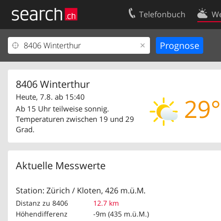
Telefonbuch
We
Ihr Eintrag
Kontakt
Kundencenter Geschäftskunden
Nutzungsbed
Impressum
Datenschutze
8406 Winterthur
Heute, 7.8. ab 15:40
29°
Ab 15 Uhr teilweise sonnig.
Temperaturen zwischen 19 und 29
Grad.
Aktuelle Messwerte
Station: Zürich / Kloten, 426 m.ü.M.
Distanz zu 8406
12.7 km
Höhendifferenz
-9m (435 m.ü.M.)