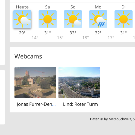
Heute
Sa
So
Mo
Di
29°
31°
33°
32°
31°
14°
15°
18°
17°
1
Webcams
Jonas Furrer-Denkmal - Museumstrasse
Lind: Roter Turm
Daten © by
MeteoSchweiz
,
S