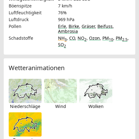
Böenspitze
7 km/h
Luftfeuchtigkeit
76%
Luftdruck
969 hPa
Pollen
Erle
,
Birke
,
Gräser
,
Beifuss
,
Ambrosia
Schadstoffe
NH
,
CO
,
NO
,
Ozon
,
PM
,
PM
,
3
2
10
2.5
SO
2
Wetteranimationen
Niederschläge
Wind
Wolken