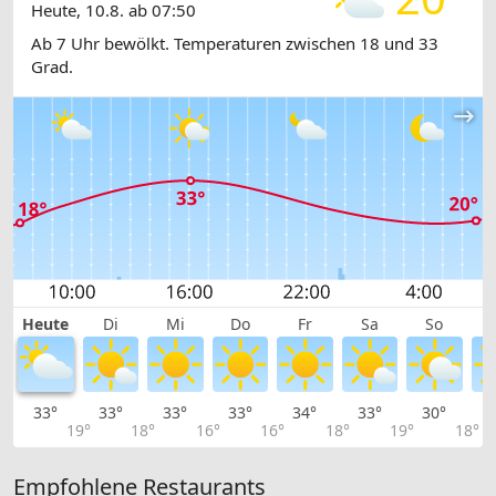
Heute, 10.8. ab 07:50
Ab 7 Uhr bewölkt. Temperaturen zwischen 18 und 33
Grad.
Heute
Di
Mi
Do
Fr
Sa
So
33°
33°
33°
33°
34°
33°
30°
2
19°
18°
16°
16°
18°
19°
18°
Empfohlene Restaurants