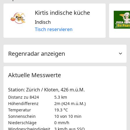
Kirtis indische küche
Indisch
Tisch reservieren
Regenradar anzeigen
Aktuelle Messwerte
Station: Zürich / Kloten, 426 m.ü.M.
Distanz zu 8424
5.3 km
Höhendifferenz
2m (424 m.ü.M.)
Temperatur
19.3 °C
Sonnenschein
10 von 10 min
Niederschläge
0 mm/h
Windgeschwindigkeit
3 km/h
aus SSO