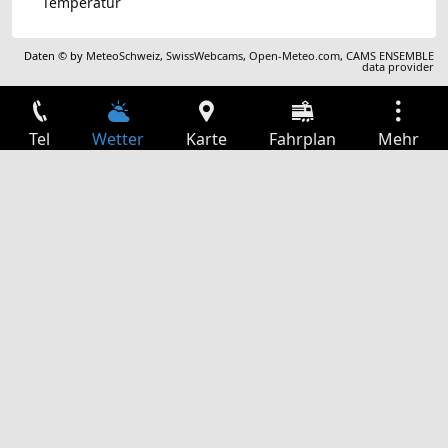
Temperatur
Daten © by
MeteoSchweiz
,
SwissWebcams
,
Open-Meteo.com
,
CAMS ENSEMBLE
data provider
Tel
Wetter
Karte
Fahrplan
Mehr
Anmelden
Dienste
Abfahrtstabelle
Freizeit
TV-Programm
Kinoprogramm