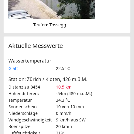
Teufen: Tössegg
Aktuelle Messwerte
Wassertemperatur
Glatt
22.5 °C
Station: Zürich / Kloten, 426 m.ü.M.
Distanz zu 8454
10.5 km
Höhendifferenz
-54m (480 m.ü.M.)
Temperatur
34.3 °C
Sonnenschein
10 von 10 min
Niederschläge
0 mm/h
Windgeschwindigkeit
9 km/h
aus SW
Böenspitze
20 km/h
Luftfeuchtigkeit
21%