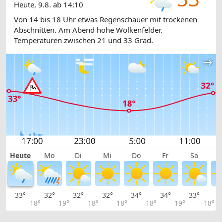
Heute, 9.8. ab 14:10
Von 14 bis 18 Uhr etwas Regenschauer mit trockenen
Abschnitten. Am Abend hohe Wolkenfelder.
Temperaturen zwischen 21 und 33 Grad.
Heute
Mo
Di
Mi
Do
Fr
Sa
33°
32°
32°
32°
34°
34°
33°
2
18°
19°
18°
18°
18°
19°
18°