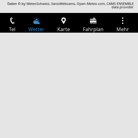
Daten © by
MeteoSchweiz
,
SwissWebcams
,
Open-Meteo.com
,
CAMS ENSEMBLE
data provider
Tel
Wetter
Karte
Fahrplan
Mehr
Anmelden
Dienste
Abfahrtstabelle
Freizeit
TV-Programm
Kinoprogramm
Websuche