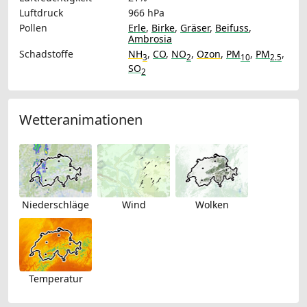
Luftdruck
966 hPa
Pollen
Erle
,
Birke
,
Gräser
,
Beifuss
,
Ambrosia
Schadstoffe
NH
,
CO
,
NO
,
Ozon
,
PM
,
PM
,
3
2
10
2.5
SO
2
Wetteranimationen
Niederschläge
Wind
Wolken
Temperatur