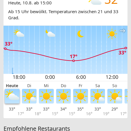
Heute, 10.8. ab 15:00
Ab 15 Uhr bewölkt. Temperaturen zwischen 21 und 33
Grad.
Heute
Di
Mi
Do
Fr
Sa
So
33°
33°
33°
34°
35°
33°
29°
2
17°
18°
15°
15°
16°
19°
17°
Empfohlene Restaurants