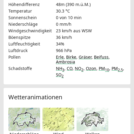
Höhendifferenz
48m (390 m.ü.M.)
Temperatur
30.3 °C
Sonnenschein
0 von 10 min
Niederschläge
0 mm/h
Windgeschwindigkeit
23 km/h
aus WSW
Böenspitze
36 km/h
Luftfeuchtigkeit
34%
Luftdruck
966 hPa
Pollen
Erle
,
Birke
,
Gräser
,
Beifuss
,
Ambrosia
Schadstoffe
NH
,
CO
,
NO
,
Ozon
,
PM
,
PM
,
3
2
10
2.5
SO
2
Wetteranimationen