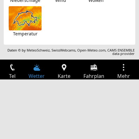
Niederschläge
Wind
Wolken
Temperatur
Daten © by
MeteoSchweiz
,
SwissWebcams
,
Open-Meteo.com
,
CAMS ENSEMBLE
data provider
Tel
Wetter
Karte
Fahrplan
Mehr
Anmelden
Dienste
Abfahrtstabelle
Freizeit