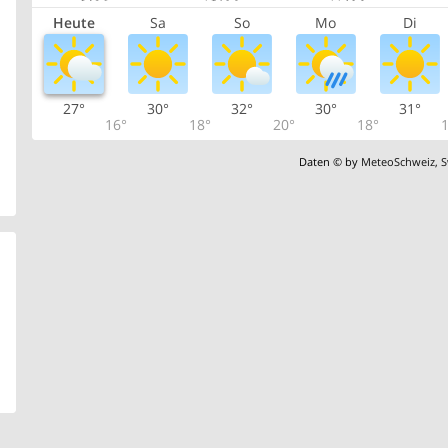
Heute
Sa
So
Mo
Di
27°
30°
32°
30°
31°
16°
18°
20°
18°
1
Daten © by
MeteoSchweiz
,
S