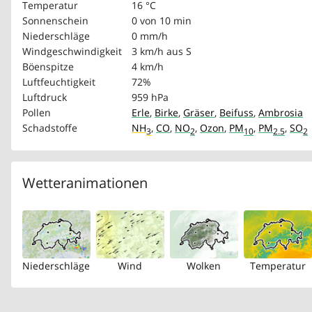
Temperatur
16 °C
Sonnenschein
0 von 10 min
Niederschläge
0 mm/h
Windgeschwindigkeit
3 km/h
aus S
Böenspitze
4 km/h
Luftfeuchtigkeit
72%
Luftdruck
959 hPa
Pollen
Erle
,
Birke
,
Gräser
,
Beifuss
,
Ambrosia
Schadstoffe
NH
,
CO
,
NO
,
Ozon
,
PM
,
PM
,
SO
3
2
10
2.5
2
Wetteranimationen
Niederschläge
Wind
Wolken
Temperatur