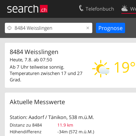
Telefonbuch
We
Ihr Eintrag
Kontakt
Kundencenter Geschäftskunden
Nutzungsbed
Impressum
Datenschutze
8484 Weisslingen
Heute, 7.8. ab 07:50
19°
Ab 7 Uhr teilweise sonnig.
Temperaturen zwischen 17 und 27
Grad.
Aktuelle Messwerte
Station: Aadorf / Tänikon, 538 m.ü.M.
Distanz zu 8484
11.9 km
Höhendifferenz
-34m (572 m.ü.M.)