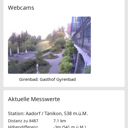
Webcams
Girenbad: Gasthof Gyrenbad
Aktuelle Messwerte
Station: Aadorf / Tänikon, 538 m.ü.M.
Distanz zu 8487
7.1 km
Höhendifferenz
-3m (541 m.ü.M.)