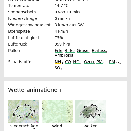
Temperatur
14.7 °C
Sonnenschein
0 von 10 min
Niederschläge
0 mm/h
Windgeschwindigkeit
3 km/h
aus SW
Böenspitze
4 km/h
Luftfeuchtigkeit
75%
Luftdruck
959 hPa
Pollen
Erle
,
Birke
,
Gräser
,
Beifuss
,
Ambrosia
Schadstoffe
NH
,
CO
,
NO
,
Ozon
,
PM
,
PM
,
3
2
10
2.5
SO
2
Wetteranimationen
Niederschläge
Wind
Wolken