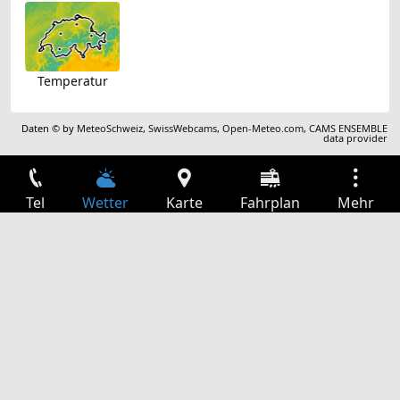
Temperatur
Daten © by
MeteoSchweiz
,
SwissWebcams
,
Open-Meteo.com
,
CAMS ENSEMBLE
data provider
Tel
Wetter
Karte
Fahrplan
Mehr
Anmelden
Dienste
Abfahrtstabelle
Freizeit