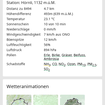
Station: Hörnli, 1132 m.ü.M.
Distanz zu 8494
4.7 km
Höhendifferenz
493m (639 m.ü.M.)
Temperatur
23.1 °C
Sonnenschein
10 von 10 min
Niederschläge
0 mm/h
Windgeschwindigkeit
7 km/h
aus ONO
Böenspitze
12 km/h
Luftfeuchtigkeit
56%
Luftdruck
894 hPa
Pollen
Erle
,
Birke
,
Gräser
,
Beifuss
,
Ambrosia
Schadstoffe
NH
,
CO
,
NO
,
Ozon
,
PM
,
PM
,
3
2
10
2.5
SO
2
Wetteranimationen