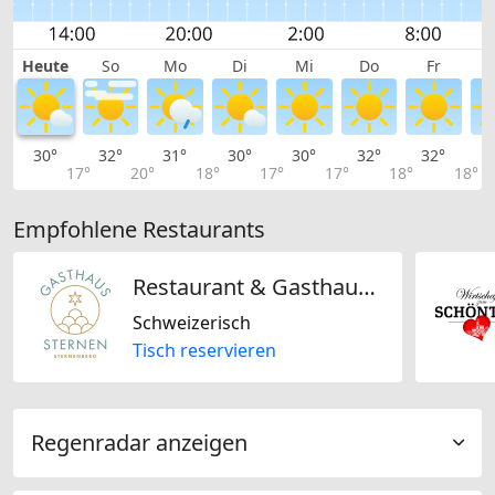
Heute
So
Mo
Di
Mi
Do
Fr
30°
32°
31°
30°
30°
32°
32°
3
17°
20°
18°
17°
17°
18°
18°
Empfohlene Restaurants
Restaurant & Gasthaus Sternen Sternenberg
Schweizerisch
Tisch reservieren
Regenradar anzeigen