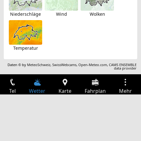
Niederschläge
Wind
Wolken
Temperatur
Daten © by
MeteoSchweiz
,
SwissWebcams
,
Open-Meteo.com
,
CAMS ENSEMBLE
data provider
Tel
Wetter
Karte
Fahrplan
Mehr
Anmelden
Dienste
Abfahrtstabelle