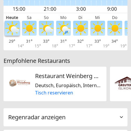
Heute
Sa
So
Mo
Di
Mi
Do
29°
31°
33°
31°
32°
33°
34°
3
14°
15°
18°
17°
17°
19°
19°
Empfohlene Restaurants
Restaurant Weinberg Warth
Deutsch, Europäisch, International, Saisonal, Österreichisch, Schweizerisch, Malaysisch
Tisch reservieren
Regenradar anzeigen