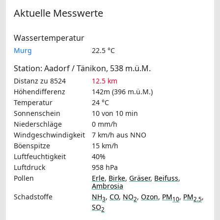
Aktuelle Messwerte
Wassertemperatur
Murg
22.5 °C
Station: Aadorf / Tänikon, 538 m.ü.M.
Distanz zu 8524
12.5 km
Höhendifferenz
142m (396 m.ü.M.)
Temperatur
24 °C
Sonnenschein
10 von 10 min
Niederschläge
0 mm/h
Windgeschwindigkeit
7 km/h
aus NNO
Böenspitze
15 km/h
Luftfeuchtigkeit
40%
Luftdruck
958 hPa
Pollen
Erle
,
Birke
,
Gräser
,
Beifuss
,
Ambrosia
Schadstoffe
NH
,
CO
,
NO
,
Ozon
,
PM
,
PM
,
3
2
10
2.5
SO
2