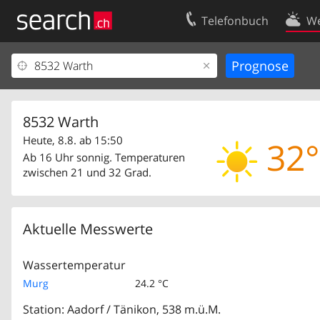
Telefonbuch
We
Ihr Eintrag
Kontakt
Kundencenter Geschäftskunden
Nutzungsbed
Impressum
Datenschutze
8532 Warth
Heute, 8.8. ab 15:50
32°
Ab 16 Uhr sonnig. Temperaturen
zwischen 21 und 32 Grad.
Aktuelle Messwerte
Wassertemperatur
Murg
24.2 °C
Station: Aadorf / Tänikon, 538 m.ü.M.