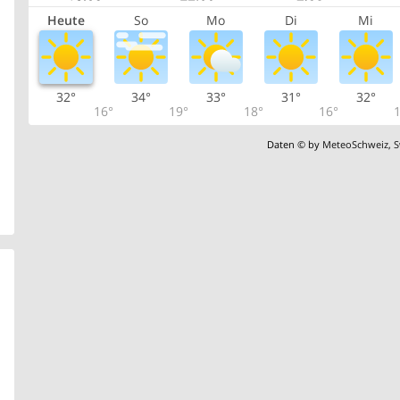
Heute
So
Mo
Di
Mi
32°
34°
33°
31°
32°
16°
19°
18°
16°
1
Daten © by
MeteoSchweiz
,
S