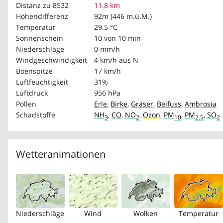
Distanz zu 8532
11.8 km
Höhendifferenz
92m (446 m.ü.M.)
Temperatur
29.5 °C
Sonnenschein
10 von 10 min
Niederschläge
0 mm/h
Windgeschwindigkeit
4 km/h
aus N
Böenspitze
17 km/h
Luftfeuchtigkeit
31%
Luftdruck
956 hPa
Pollen
Erle
,
Birke
,
Gräser
,
Beifuss
,
Ambrosia
Schadstoffe
NH
,
CO
,
NO
,
Ozon
,
PM
,
PM
,
SO
3
2
10
2.5
2
Wetteranimationen
Niederschläge
Wind
Wolken
Temperatur