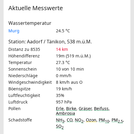
Aktuelle Messwerte
Wassertemperatur
Murg
24.5 °C
Station: Aadorf / Tänikon, 538 m.ü.M.
Distanz zu 8535
14 km
Höhendifferenz
19m (519 m.ü.M.)
Temperatur
27.3 °C
Sonnenschein
10 von 10 min
Niederschläge
0 mm/h
Windgeschwindigkeit
8 km/h
aus O
Böenspitze
19 km/h
Luftfeuchtigkeit
35%
Luftdruck
957 hPa
Pollen
Erle
,
Birke
,
Gräser
,
Beifuss
,
Ambrosia
Schadstoffe
NH
,
CO
,
NO
,
Ozon
,
PM
,
PM
,
3
2
10
2.5
SO
2