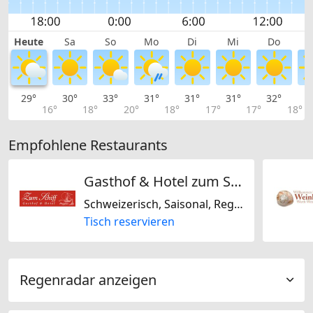
Heute
Sa
So
Mo
Di
Mi
Do
29°
30°
33°
31°
31°
31°
32°
3
16°
18°
20°
18°
17°
17°
18°
Empfohlene Restaurants
Gasthof & Hotel zum Schiff
Schweizerisch, Saisonal, Regional
Tisch reservieren
Regenradar anzeigen