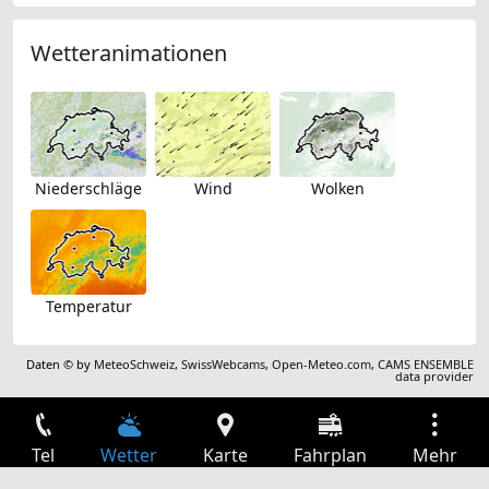
Wetteranimationen
Niederschläge
Wind
Wolken
Temperatur
Daten © by
MeteoSchweiz
,
SwissWebcams
,
Open-Meteo.com
,
CAMS ENSEMBLE
data provider
Tel
Wetter
Karte
Fahrplan
Mehr