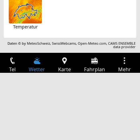
Temperatur
Daten © by
MeteoSchweiz
,
SwissWebcams
,
Open-Meteo.com
,
CAMS ENSEMBLE
data provider
Tel
Wetter
Karte
Fahrplan
Mehr
Anmelden
Dienste
Abfahrtstabelle
Freizeit