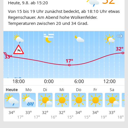
Heute, 9.8. ab 15:20
Von 15 bis 19 Uhr zunächst bedeckt, ab 18:10 Uhr etwas
Regenschauer. Am Abend hohe Wolkenfelder.
Temperaturen zwischen 20 und 34 Grad.
Heute
Mo
Di
Mi
Do
Fr
Sa
34°
33°
32°
32°
34°
34°
33°
3
17°
17°
16°
15°
15°
19°
18°