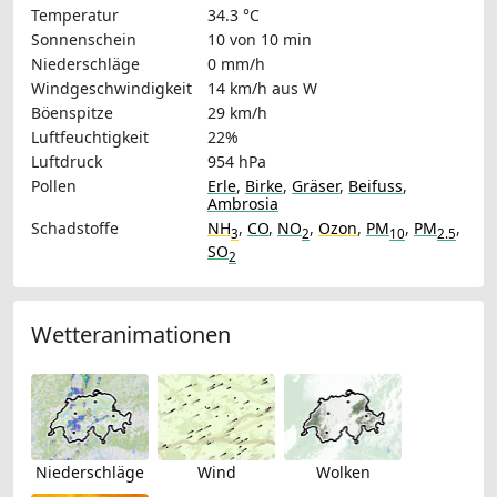
Temperatur
34.3 °C
Sonnenschein
10 von 10 min
Niederschläge
0 mm/h
Windgeschwindigkeit
14 km/h
aus W
Böenspitze
29 km/h
Luftfeuchtigkeit
22%
Luftdruck
954 hPa
Pollen
Erle
,
Birke
,
Gräser
,
Beifuss
,
Ambrosia
Schadstoffe
NH
,
CO
,
NO
,
Ozon
,
PM
,
PM
,
3
2
10
2.5
SO
2
Wetteranimationen
Niederschläge
Wind
Wolken