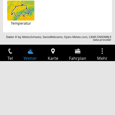
Temperatur
Daten © by
MeteoSchweiz
,
SwissWebcams
,
Open-Meteo.com
,
CAMS ENSEMBLE
data provider
Tel
Wetter
Karte
Fahrplan
Mehr
Anmelden
Dienste
Abfahrtstabelle
Freizeit