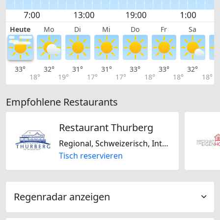
Heute
Mo
Di
Mi
Do
Fr
Sa
33°
32°
31°
31°
33°
33°
32°
2
18°
19°
17°
17°
18°
18°
18°
Empfohlene Restaurants
Restaurant Thurberg
Regional, Schweizerisch, International
Tisch reservieren
Regenradar anzeigen