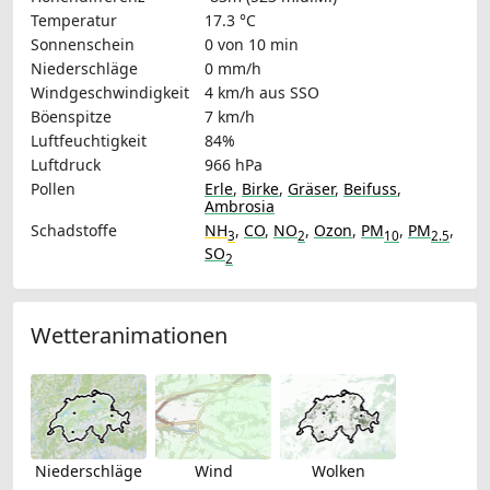
Temperatur
17.3 °C
Sonnenschein
0 von 10 min
Niederschläge
0 mm/h
Windgeschwindigkeit
4 km/h
aus SSO
Böenspitze
7 km/h
Luftfeuchtigkeit
84%
Luftdruck
966 hPa
Pollen
Erle
,
Birke
,
Gräser
,
Beifuss
,
Ambrosia
Schadstoffe
NH
,
CO
,
NO
,
Ozon
,
PM
,
PM
,
3
2
10
2.5
SO
2
Wetteranimationen
Niederschläge
Wind
Wolken