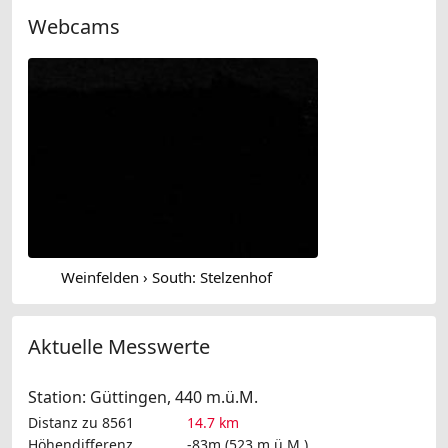
Webcams
Weinfelden › South: Stelzenhof
Aktuelle Messwerte
Station: Güttingen, 440 m.ü.M.
Distanz zu 8561
14.7 km
Höhendifferenz
-83m (523 m.ü.M.)