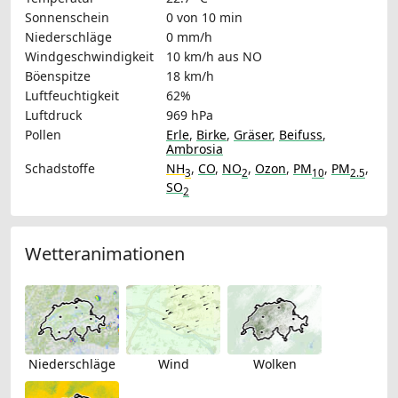
Sonnenschein
0 von 10 min
Niederschläge
0 mm/h
Windgeschwindigkeit
10 km/h
aus NO
Böenspitze
18 km/h
Luftfeuchtigkeit
62%
Luftdruck
969 hPa
Pollen
Erle
,
Birke
,
Gräser
,
Beifuss
,
Ambrosia
Schadstoffe
NH
,
CO
,
NO
,
Ozon
,
PM
,
PM
,
3
2
10
2.5
SO
2
Wetteranimationen
Niederschläge
Wind
Wolken