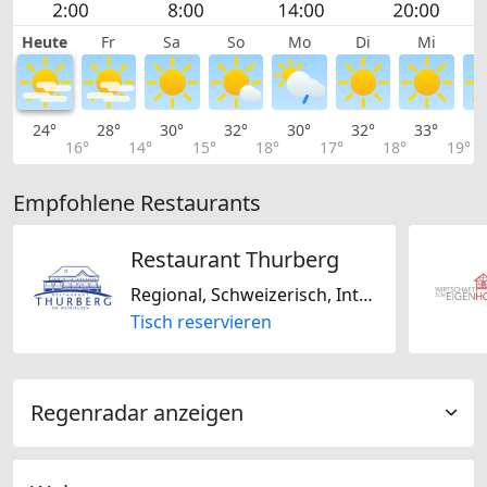
Heute
Fr
Sa
So
Mo
Di
Mi
24°
28°
30°
32°
30°
32°
33°
3
16°
14°
15°
18°
17°
18°
19°
Empfohlene Restaurants
Restaurant Thurberg
Regional, Schweizerisch, International
Tisch reservieren
Regenradar anzeigen