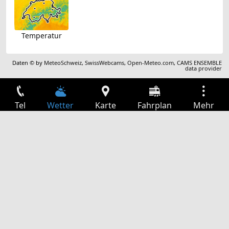
Temperatur
Daten © by
MeteoSchweiz
,
SwissWebcams
,
Open-Meteo.com
,
CAMS ENSEMBLE
data provider
Tel
Wetter
Karte
Fahrplan
Mehr
Anmelden
Dienste
Abfahrtstabelle
Freizeit
TV-Programm