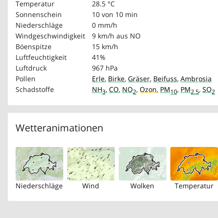
Temperatur
28.5 °C
Sonnenschein
10 von 10 min
Niederschläge
0 mm/h
Windgeschwindigkeit
9 km/h
aus NO
Böenspitze
15 km/h
Luftfeuchtigkeit
41%
Luftdruck
967 hPa
Pollen
Erle
,
Birke
,
Gräser
,
Beifuss
,
Ambrosia
Schadstoffe
NH
,
CO
,
NO
,
Ozon
,
PM
,
PM
,
SO
3
2
10
2.5
2
Wetteranimationen
Niederschläge
Wind
Wolken
Temperatur