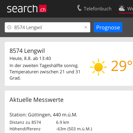
Telefonbuch
We
Ihr Eintrag
Kontakt
Kundencenter Geschäftskunden
Nutzungsbed
Impressum
Datenschutze
8574 Lengwil
Heute, 8.8. ab 13:40
29°
In der zweiten Tageshälfte sonnig.
Temperaturen zwischen 21 und 31
Grad.
Aktuelle Messwerte
Station: Güttingen, 440 m.ü.M.
Distanz zu 8574
6.9 km
Höhendifferenz
-63m (503 m.ü.M.)