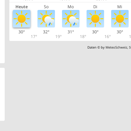
Heute
So
Mo
Di
Mi
30°
32°
31°
30°
30°
17°
19°
18°
16°
1
Daten © by
MeteoSchweiz
,
S