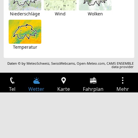
Niederschläge
Wind
Wolken
Temperatur
Daten © by
MeteoSchweiz
,
SwissWebcams
,
Open-Meteo.com
,
CAMS ENSEMBLE
data provider
Tel
Wetter
Karte
Fahrplan
Mehr
Anmelden
Dienste
Abfahrtstabelle