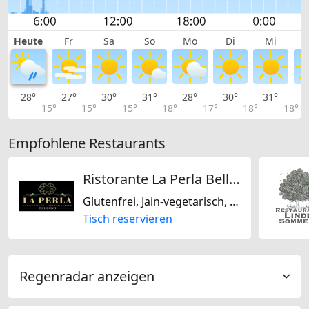
Heute
Fr
Sa
So
Mo
Di
Mi
28°
27°
30°
31°
28°
30°
31°
3
15°
15°
15°
18°
17°
18°
18°
Empfohlene Restaurants
Ristorante La Perla Belluno
Glutenfrei, Jain-vegetarisch, Laktosefrei, Italienisch
Tisch reservieren
Regenradar anzeigen