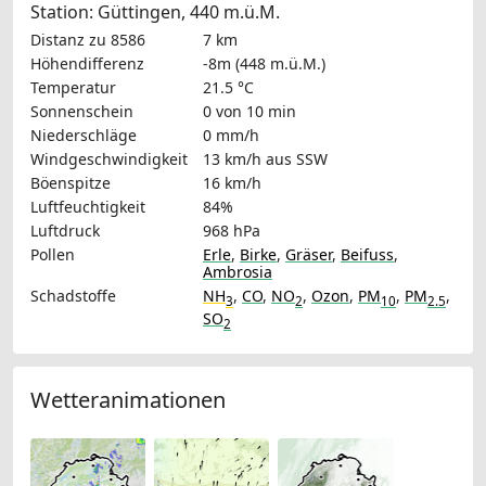
Station: Güttingen, 440 m.ü.M.
Distanz zu 8586
7 km
Höhendifferenz
-8m (448 m.ü.M.)
Temperatur
21.5 °C
Sonnenschein
0 von 10 min
Niederschläge
0 mm/h
Windgeschwindigkeit
13 km/h
aus SSW
Böenspitze
16 km/h
Luftfeuchtigkeit
84%
Luftdruck
968 hPa
Pollen
Erle
,
Birke
,
Gräser
,
Beifuss
,
Ambrosia
Schadstoffe
NH
,
CO
,
NO
,
Ozon
,
PM
,
PM
,
3
2
10
2.5
SO
2
Wetteranimationen