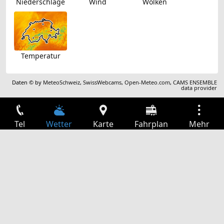
Niederschläge
Wind
Wolken
Temperatur
Daten © by
MeteoSchweiz
,
SwissWebcams
,
Open-Meteo.com
,
CAMS ENSEMBLE
data provider
Tel
Wetter
Karte
Fahrplan
Mehr
Anmelden
Dienste
Abfahrtstabelle
Freizeit