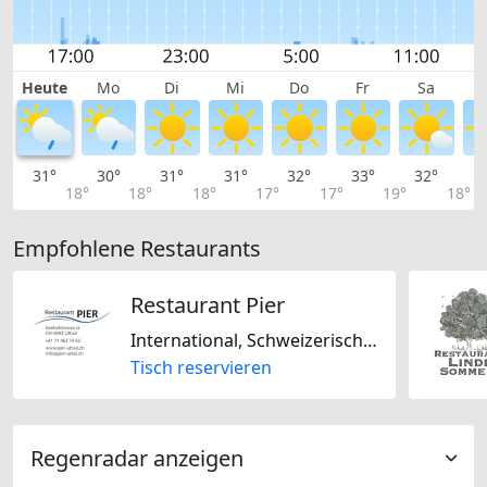
Heute
Mo
Di
Mi
Do
Fr
Sa
31°
30°
31°
31°
32°
33°
32°
2
18°
18°
18°
17°
17°
19°
18°
Empfohlene Restaurants
Restaurant Pier
International, Schweizerisch, Saisonal, Regional
Tisch reservieren
Regenradar anzeigen