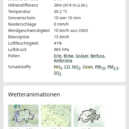
Höhendifferenz
26m (414 m.ü.M.)
Temperatur
30.2 °C
Sonnenschein
10 von 10 min
Niederschläge
0 mm/h
Windgeschwindigkeit
10 km/h
aus ONO
Böenspitze
15 km/h
Luftfeuchtigkeit
41%
Luftdruck
965 hPa
Pollen
Erle
,
Birke
,
Gräser
,
Beifuss
,
Ambrosia
Schadstoffe
NH
,
CO
,
NO
,
Ozon
,
PM
,
PM
,
3
2
10
2.5
SO
2
Wetteranimationen