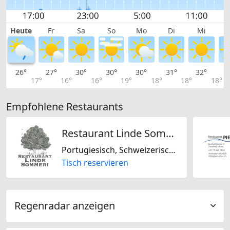
Heute
Fr
Sa
So
Mo
Di
Mi
26°
27°
30°
30°
30°
31°
32°
3
17°
16°
16°
19°
18°
18°
18°
Empfohlene Restaurants
Restaurant Linde Sommeri GmbH
Portugiesisch, Schweizerisch, Österreichisch
Tisch reservieren
Regenradar anzeigen