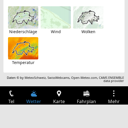
Niederschläge
Wind
Wolken
Temperatur
Daten © by
MeteoSchweiz
,
SwissWebcams
,
Open-Meteo.com
,
CAMS ENSEMBLE
data provider
Tel
Wetter
Karte
Fahrplan
Mehr
Anmelden