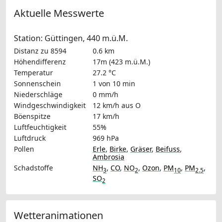
Aktuelle Messwerte
Station: Güttingen, 440 m.ü.M.
Distanz zu 8594
0.6 km
Höhendifferenz
17m (423 m.ü.M.)
Temperatur
27.2 °C
Sonnenschein
1 von 10 min
Niederschläge
0 mm/h
Windgeschwindigkeit
12 km/h
aus O
Böenspitze
17 km/h
Luftfeuchtigkeit
55%
Luftdruck
969 hPa
Pollen
Erle
,
Birke
,
Gräser
,
Beifuss
,
Ambrosia
Schadstoffe
NH
,
CO
,
NO
,
Ozon
,
PM
,
PM
,
3
2
10
2.5
SO
2
Wetteranimationen