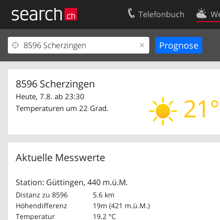
Telefonbuch
We
Ihr Eintrag
Kontakt
Kundencenter Geschäftskunden
Nutzungsbed
Impressum
Datenschutze
8596 Scherzingen
Heute, 7.8. ab 23:30
21°
Temperaturen um 22 Grad.
Aktuelle Messwerte
Station: Güttingen, 440 m.ü.M.
Distanz zu 8596
5.6 km
Höhendifferenz
19m (421 m.ü.M.)
Temperatur
19.2 °C