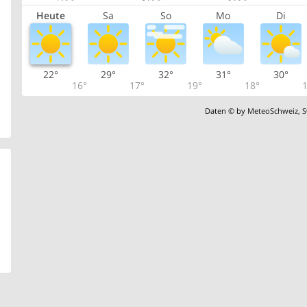
Heute
Sa
So
Mo
Di
22°
29°
32°
31°
30°
16°
17°
19°
18°
1
Daten © by
MeteoSchweiz
,
S