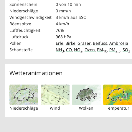
Sonnenschein
0 von 10 min
Niederschläge
0 mm/h
Windgeschwindigkeit
3 km/h
aus SSO
Böenspitze
4 km/h
Luftfeuchtigkeit
76%
Luftdruck
968 hPa
Pollen
Erle
,
Birke
,
Gräser
,
Beifuss
,
Ambrosia
Schadstoffe
NH
,
CO
,
NO
,
Ozon
,
PM
,
PM
,
SO
3
2
10
2.5
2
Wetteranimationen
Niederschläge
Wind
Wolken
Temperatur