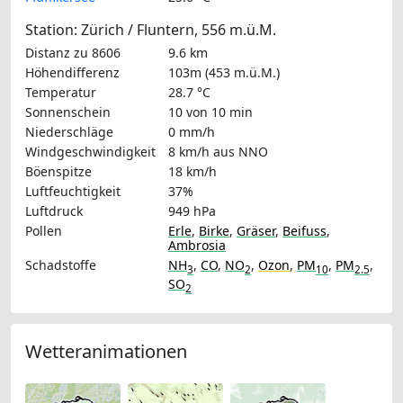
Station: Zürich / Fluntern, 556 m.ü.M.
Distanz zu 8606
9.6 km
Höhendifferenz
103m (453 m.ü.M.)
Temperatur
28.7 °C
Sonnenschein
10 von 10 min
Niederschläge
0 mm/h
Windgeschwindigkeit
8 km/h
aus NNO
Böenspitze
18 km/h
Luftfeuchtigkeit
37%
Luftdruck
949 hPa
Pollen
Erle
,
Birke
,
Gräser
,
Beifuss
,
Ambrosia
Schadstoffe
NH
,
CO
,
NO
,
Ozon
,
PM
,
PM
,
3
2
10
2.5
SO
2
Wetteranimationen