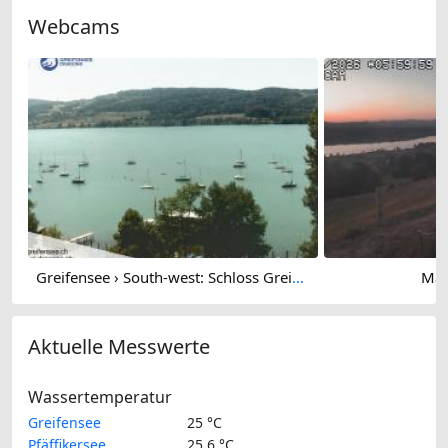
Webcams
Greifensee › South-west: Schloss Greifensee
Mau
Aktuelle Messwerte
Wassertemperatur
Greifensee
25 °C
Pfäffikersee
25.6 °C