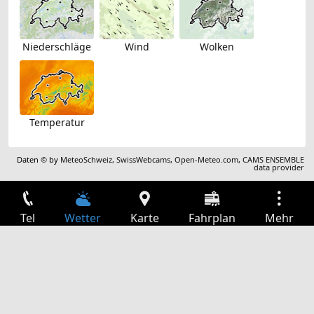
Niederschläge
Wind
Wolken
Temperatur
Daten © by
MeteoSchweiz
,
SwissWebcams
,
Open-Meteo.com
,
CAMS ENSEMBLE
data provider
Tel
Wetter
Karte
Fahrplan
Mehr
Anmelden
Dienste