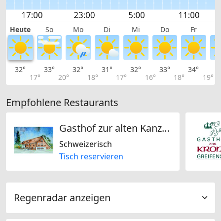
Heute
So
Mo
Di
Mi
Do
Fr
32°
33°
32°
31°
32°
33°
34°
3
17°
20°
18°
17°
16°
18°
19°
Empfohlene Restaurants
Gasthof zur alten Kanzlei AG
Schweizerisch
Tisch reservieren
Regenradar anzeigen