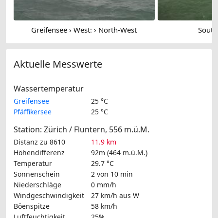
Greifensee › West: › North-West
South
Aktuelle Messwerte
Wassertemperatur
Greifensee
25 °C
Pfäffikersee
25 °C
Station: Zürich / Fluntern, 556 m.ü.M.
Distanz zu 8610
11.9 km
Höhendifferenz
92m (464 m.ü.M.)
Temperatur
29.7 °C
Sonnenschein
2 von 10 min
Niederschläge
0 mm/h
Windgeschwindigkeit
27 km/h
aus W
Böenspitze
58 km/h
Luftfeuchtigkeit
25%