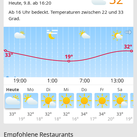
Heute, 9.8. ab 16:20
Ab 16 Uhr bedeckt. Temperaturen zwischen 22 und 33
Grad.
Heute
Mo
Di
Mi
Do
Fr
Sa
33°
32°
32°
32°
34°
34°
33°
2
19°
18°
18°
16°
17°
20°
19°
Empfohlene Restaurants