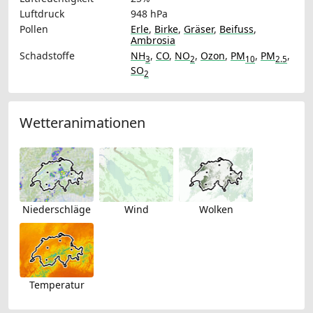
Luftdruck
948 hPa
Pollen
Erle
,
Birke
,
Gräser
,
Beifuss
,
Ambrosia
Schadstoffe
NH
,
CO
,
NO
,
Ozon
,
PM
,
PM
,
3
2
10
2.5
SO
2
Wetteranimationen
Niederschläge
Wind
Wolken
Temperatur