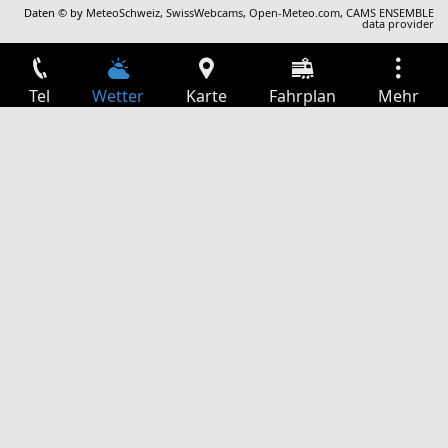
Daten © by
MeteoSchweiz
,
SwissWebcams
,
Open-Meteo.com
,
CAMS ENSEMBLE
data provider
Tel
Wetter
Karte
Fahrplan
Mehr
Anmelden
Dienste
Abfahrtstabelle
Freizeit
TV-Programm
Kinoprogramm
Websuche