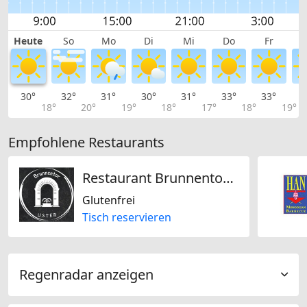
Heute
So
Mo
Di
Mi
Do
Fr
30°
32°
31°
30°
31°
33°
33°
3
18°
20°
19°
18°
17°
18°
19°
Empfohlene Restaurants
Restaurant Brunnentor Uster
Glutenfrei
Tisch reservieren
Regenradar anzeigen