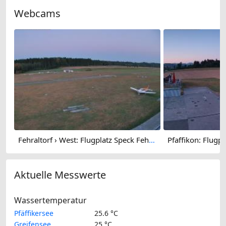
Webcams
Fehraltorf › West: Flugplatz Speck Fehraltorf - LSZKι - Flugsportgruppe Zürcher Oberland
Aktuelle Messwerte
Wassertemperatur
Pfäffikersee
25.6 °C
Greifensee
25 °C