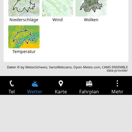
Niederschläge
Wind
Wolken
Temperatur
Daten © by
MeteoSchweiz
,
SwissWebcams
,
Open-Meteo.com
,
CAMS ENSEMBLE
data provider
Tel
Wetter
Karte
Fahrplan
Mehr
Anmelden
Dienste