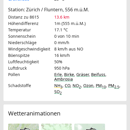
Station: Zürich / Fluntern, 556 m.ü.M.
Distanz zu 8615
13.6 km
Höhendifferenz
1m (555 m.ü.M.)
Temperatur
17.1 °C
Sonnenschein
0 von 10 min
Niederschläge
0 mm/h
Windgeschwindigkeit
8 km/h
aus NO
Böenspitze
16 km/h
Luftfeuchtigkeit
50%
Luftdruck
950 hPa
Pollen
Erle
,
Birke
,
Gräser
,
Beifuss
,
Ambrosia
Schadstoffe
NH
,
CO
,
NO
,
Ozon
,
PM
,
PM
,
3
2
10
2.5
SO
2
Wetteranimationen