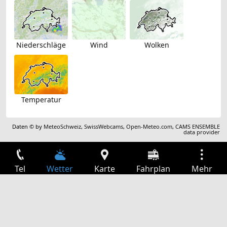
Niederschläge
Wind
Wolken
Temperatur
Daten © by
MeteoSchweiz
,
SwissWebcams
,
Open-Meteo.com
,
CAMS ENSEMBLE
data provider
Tel
Wetter
Karte
Fahrplan
Mehr
Anmelden
Dienste