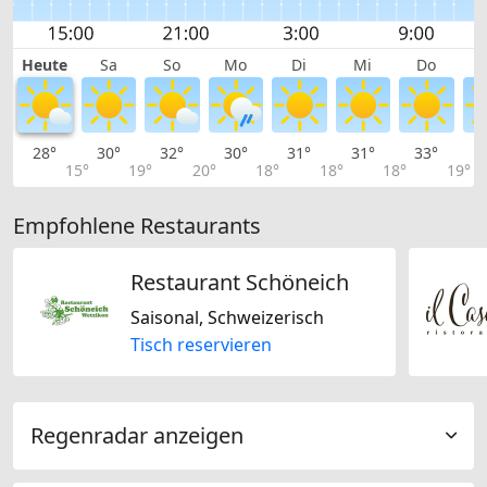
Heute
Sa
So
Mo
Di
Mi
Do
28°
30°
32°
30°
31°
31°
33°
3
15°
19°
20°
18°
18°
18°
19°
Empfohlene Restaurants
Restaurant Schöneich
Saisonal, Schweizerisch
Tisch reservieren
Regenradar anzeigen