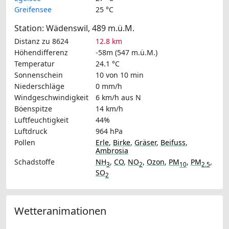
Greifensee
25 °C
Station: Wädenswil, 489 m.ü.M.
Distanz zu 8624
12.8 km
Höhendifferenz
-58m (547 m.ü.M.)
Temperatur
24.1 °C
Sonnenschein
10 von 10 min
Niederschläge
0 mm/h
Windgeschwindigkeit
6 km/h
aus N
Böenspitze
14 km/h
Luftfeuchtigkeit
44%
Luftdruck
964 hPa
Pollen
Erle
,
Birke
,
Gräser
,
Beifuss
,
Ambrosia
Schadstoffe
NH
,
CO
,
NO
,
Ozon
,
PM
,
PM
,
3
2
10
2.5
SO
2
Wetteranimationen