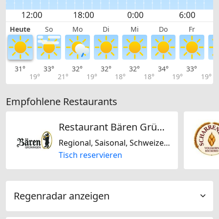
Heute
So
Mo
Di
Mi
Do
Fr
31°
33°
32°
32°
32°
34°
33°
3
19°
21°
19°
18°
18°
19°
19°
Empfohlene Restaurants
Restaurant Bären Grüningen
Regional, Saisonal, Schweizerisch, Europäisch, Mitteleuropäisch
Tisch reservieren
Regenradar anzeigen