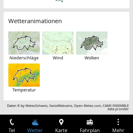
2
Wetteranimationen
Niederschläge
Wind
Wolken
Temperatur
Daten © by
MeteoSchweiz
,
SwissWebcams
,
Open-Meteo.com
,
CAMS ENSEMBLE
data provider
Tel
Wetter
Karte
Fahrplan
Mehr