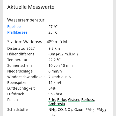
Aktuelle Messwerte
Wassertemperatur
Egelsee
27 °C
Pfäffikersee
25 °C
Station: Wädenswil, 489 m.ü.M.
Distanz zu 8627
9.3 km
Höhendifferenz
-3m (492 m.ü.M.)
Temperatur
22.2 °C
Sonnenschein
10 von 10 min
Niederschläge
0 mm/h
Windgeschwindigkeit
7 km/h
aus N
Böenspitze
15 km/h
Luftfeuchtigkeit
54%
Luftdruck
963 hPa
Pollen
Erle
,
Birke
,
Gräser
,
Beifuss
,
Ambrosia
Schadstoffe
NH
,
CO
,
NO
,
Ozon
,
PM
,
PM
,
3
2
10
2.5
SO