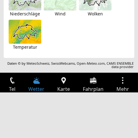
Niederschläge
Wind
Wolken
Temperatur
Daten © by
MeteoSchweiz
,
SwissWebcams
,
Open-Meteo.com
,
CAMS ENSEMBLE
data provider
Tel
Wetter
Karte
Fahrplan
Mehr
Anmelden
Dienste
Abfahrtstabelle