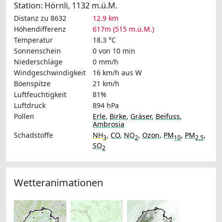
Station: Hörnli, 1132 m.ü.M.
Distanz zu 8632
12.9 km
Höhendifferenz
617m (515 m.ü.M.)
Temperatur
18.3 °C
Sonnenschein
0 von 10 min
Niederschläge
0 mm/h
Windgeschwindigkeit
16 km/h
aus W
Böenspitze
21 km/h
Luftfeuchtigkeit
81%
Luftdruck
894 hPa
Pollen
Erle
,
Birke
,
Gräser
,
Beifuss
,
Ambrosia
Schadstoffe
NH
,
CO
,
NO
,
Ozon
,
PM
,
PM
,
3
2
10
2.5
SO
2
Wetteranimationen