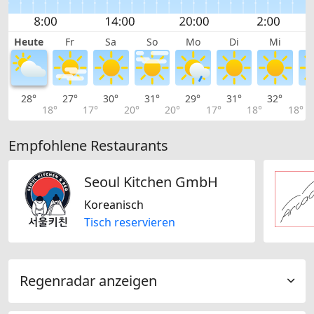
Heute
Fr
Sa
So
Mo
Di
Mi
28°
27°
30°
31°
29°
31°
32°
3
18°
17°
20°
20°
17°
18°
18°
Empfohlene Restaurants
Seoul Kitchen GmbH
Koreanisch
Tisch reservieren
Regenradar anzeigen