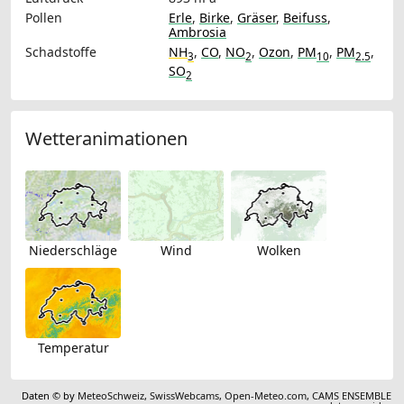
Pollen
Erle
,
Birke
,
Gräser
,
Beifuss
,
Ambrosia
Schadstoffe
NH
,
CO
,
NO
,
Ozon
,
PM
,
PM
,
3
2
10
2.5
SO
2
Wetteranimationen
Niederschläge
Wind
Wolken
Temperatur
Daten © by
MeteoSchweiz
,
SwissWebcams
,
Open-Meteo.com
,
CAMS ENSEMBLE