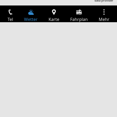
data provider
Tel
Wetter
Karte
Fahrplan
Mehr
Anmelden
Dienste
Abfahrtstabelle
Freizeit
TV-Programm
Kinoprogramm
Websuche
App