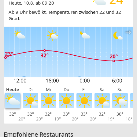
Heute, 10.8. ab 09:20
Ab 9 Uhr bewölkt. Temperaturen zwischen 22 und 32
Grad.
Heute
Di
Mi
Do
Fr
Sa
So
32°
32°
32°
33°
33°
32°
30°
2
20°
20°
19°
20°
20°
19°
18°
Empfohlene Restaurants