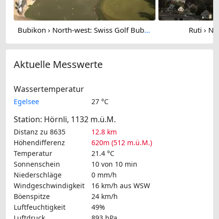
Bubikon › North-west: Swiss Golf Bubikon
Ruti › No
Aktuelle Messwerte
Wassertemperatur
Egelsee
27 °C
Station: Hörnli, 1132 m.ü.M.
Distanz zu 8635
12.8 km
Höhendifferenz
620m (512 m.ü.M.)
Temperatur
21.4 °C
Sonnenschein
10 von 10 min
Niederschläge
0 mm/h
Windgeschwindigkeit
16 km/h
aus WSW
Böenspitze
24 km/h
Luftfeuchtigkeit
49%
Luftdruck
893 hPa