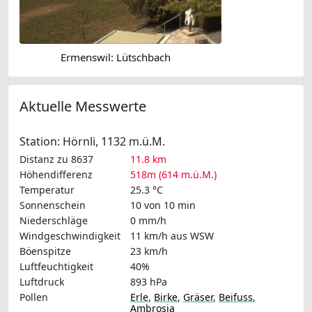
Ermenswil: Lütschbach
Aktuelle Messwerte
Station: Hörnli, 1132 m.ü.M.
Distanz zu 8637
11.8 km
Höhendifferenz
518m (614 m.ü.M.)
Temperatur
25.3 °C
Sonnenschein
10 von 10 min
Niederschläge
0 mm/h
Windgeschwindigkeit
11 km/h
aus WSW
Böenspitze
23 km/h
Luftfeuchtigkeit
40%
Luftdruck
893 hPa
Pollen
Erle
,
Birke
,
Gräser
,
Beifuss
,
Ambrosia