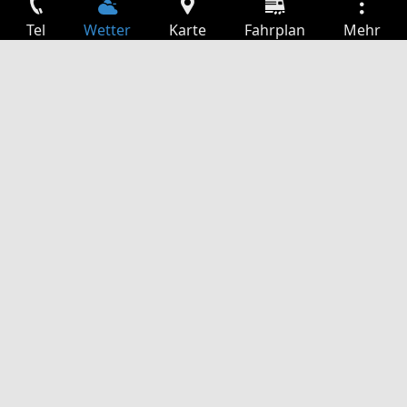
Tel
Wetter
Karte
Fahrplan
Mehr
Anmelden
Dienste
Abfahrtstabelle
Freizeit
TV-Programm
Kinoprogramm
Websuche
App