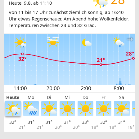
Heute, 9.8. ab 11:10
Von 11 bis 17 Uhr zunächst ziemlich sonnig, ab 16:40
Uhr etwas Regenschauer. Am Abend hohe Wolkenfelder.
Temperaturen zwischen 23 und 32 Grad.
Heute
Mo
Di
Mi
Do
Fr
Sa
32°
31°
31°
31°
33°
32°
31°
2
21°
21°
20°
20°
18°
18°
18°