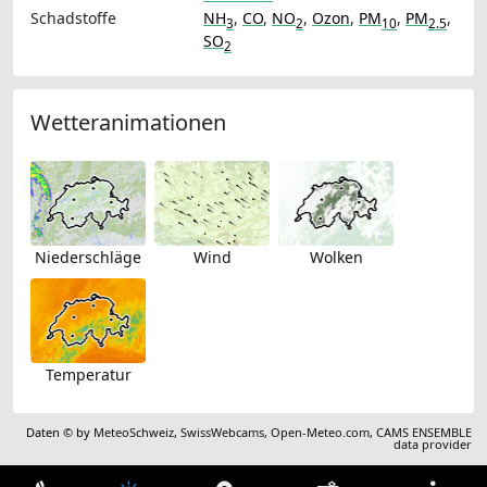
Schadstoffe
NH
,
CO
,
NO
,
Ozon
,
PM
,
PM
,
3
2
10
2.5
SO
2
Wetteranimationen
Niederschläge
Wind
Wolken
Temperatur
Daten © by
MeteoSchweiz
,
SwissWebcams
,
Open-Meteo.com
,
CAMS ENSEMBLE
data provider