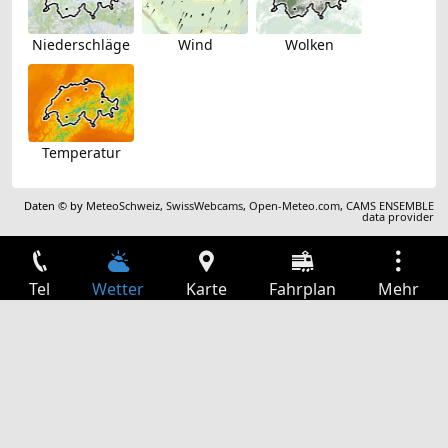
Niederschläge
Wind
Wolken
Temperatur
Daten © by
MeteoSchweiz
,
SwissWebcams
,
Open-Meteo.com
,
CAMS ENSEMBLE
data provider
Tel
Wetter
Karte
Fahrplan
Mehr
Anmelden
Dienste
Abfahrtstabelle