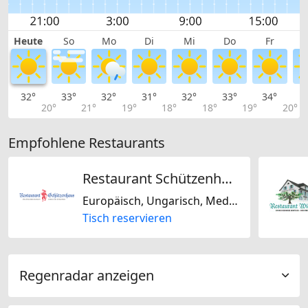
Heute
So
Mo
Di
Mi
Do
Fr
32°
33°
32°
31°
32°
33°
34°
3
20°
21°
19°
18°
18°
19°
20°
Empfohlene Restaurants
Restaurant Schützenhaus
Europäisch, Ungarisch, Mediterran, Schweizerisch, Spanisch, Regional, Saisonal, Glutenfrei
Tisch reservieren
Regenradar anzeigen