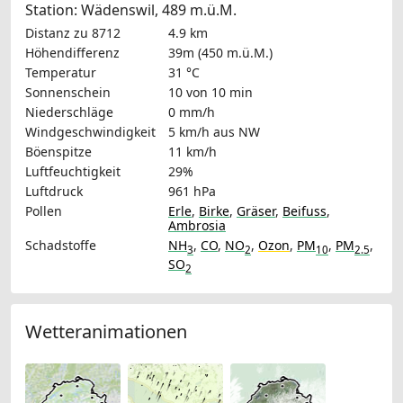
Station: Wädenswil, 489 m.ü.M.
Distanz zu 8712
4.9 km
Höhendifferenz
39m (450 m.ü.M.)
Temperatur
31 °C
Sonnenschein
10 von 10 min
Niederschläge
0 mm/h
Windgeschwindigkeit
5 km/h
aus NW
Böenspitze
11 km/h
Luftfeuchtigkeit
29%
Luftdruck
961 hPa
Pollen
Erle
,
Birke
,
Gräser
,
Beifuss
,
Ambrosia
Schadstoffe
NH
,
CO
,
NO
,
Ozon
,
PM
,
PM
,
3
2
10
2.5
SO
2
Wetteranimationen