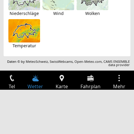
Niederschläge
Wind
Wolken
Temperatur
Daten © by
MeteoSchweiz
,
SwissWebcams
,
Open-Meteo.com
,
CAMS ENSEMBLE
data provider
Tel
Wetter
Karte
Fahrplan
Mehr
Anmelden
Dienste
Abfahrtstabelle