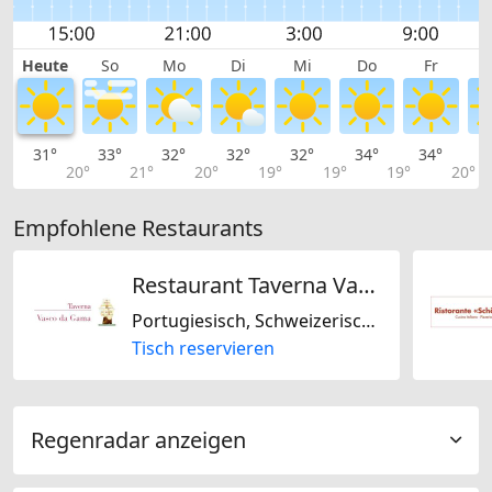
Heute
So
Mo
Di
Mi
Do
Fr
31°
33°
32°
32°
32°
34°
34°
3
20°
21°
20°
19°
19°
19°
20°
Empfohlene Restaurants
Restaurant Taverna Vasco Da Gama
Portugiesisch, Schweizerisch, Italienisch, Mediterran, Steakhouse
Tisch reservieren
Regenradar anzeigen