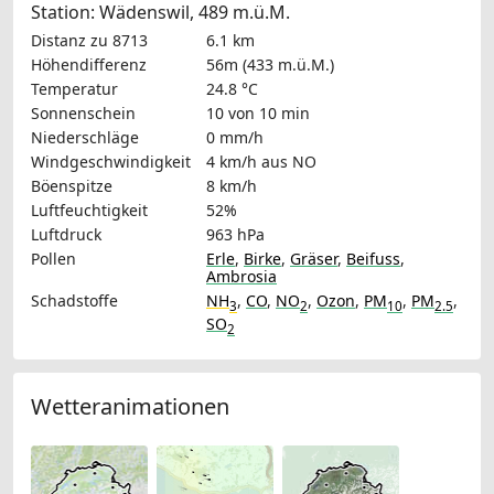
Station: Wädenswil, 489 m.ü.M.
Distanz zu 8713
6.1 km
Höhendifferenz
56m (433 m.ü.M.)
Temperatur
24.8 °C
Sonnenschein
10 von 10 min
Niederschläge
0 mm/h
Windgeschwindigkeit
4 km/h
aus NO
Böenspitze
8 km/h
Luftfeuchtigkeit
52%
Luftdruck
963 hPa
Pollen
Erle
,
Birke
,
Gräser
,
Beifuss
,
Ambrosia
Schadstoffe
NH
,
CO
,
NO
,
Ozon
,
PM
,
PM
,
3
2
10
2.5
SO
2
Wetteranimationen