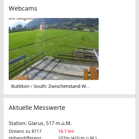
Webcams
Buttikon › South: Zwischenstand Wanden
Aktuelle Messwerte
Station: Glarus, 517 m.ü.M.
Distanz zu 8717
18.7 km
Höhendifferenz
107m (410 m.ü.M.)