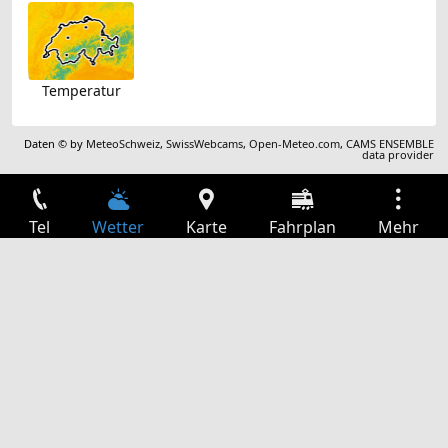
Temperatur
Daten © by
MeteoSchweiz
,
SwissWebcams
,
Open-Meteo.com
,
CAMS ENSEMBLE
data provider
Tel
Wetter
Karte
Fahrplan
Mehr
Anmelden
Dienste
Abfahrtstabelle
Freizeit