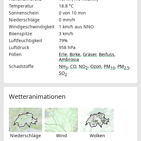
Temperatur
18.8 °C
Sonnenschein
0 von 10 min
Niederschläge
0 mm/h
Windgeschwindigkeit
1 km/h
aus NNO
Böenspitze
3 km/h
Luftfeuchtigkeit
79%
Luftdruck
958 hPa
Pollen
Erle
,
Birke
,
Gräser
,
Beifuss
,
Ambrosia
Schadstoffe
NH
,
CO
,
NO
,
Ozon
,
PM
,
PM
,
3
2
10
2.5
SO
2
Wetteranimationen
Niederschläge
Wind
Wolken