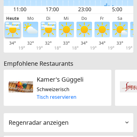
Heute
Mo
Di
Mi
Do
Fr
Sa
34°
32°
32°
33°
34°
34°
33°
3
19°
19°
18°
18°
19°
19°
19°
Empfohlene Restaurants
Kamer's Güggeli
Schweizerisch
Tisch reservieren
Regenradar anzeigen