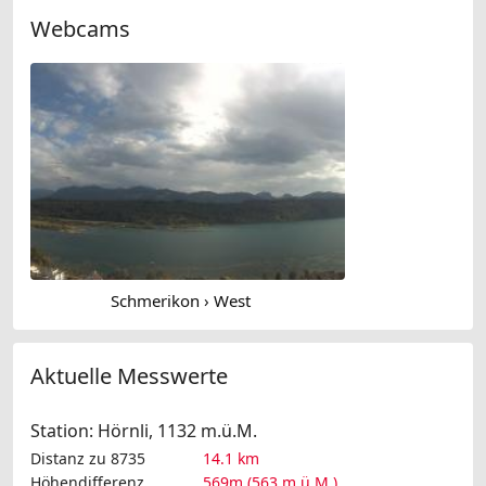
Webcams
Schmerikon › West
Aktuelle Messwerte
Station: Hörnli, 1132 m.ü.M.
Distanz zu 8735
14.1 km
Höhendifferenz
569m (563 m.ü.M.)