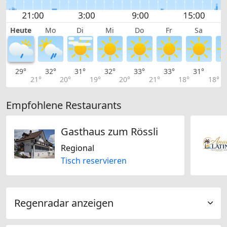
Heute
Mo
Di
Mi
Do
Fr
Sa
29°
32°
31°
32°
33°
33°
31°
2
21°
20°
19°
20°
21°
18°
18°
Empfohlene Restaurants
Gasthaus zum Rössli
Regional
Tisch reservieren
Regenradar anzeigen