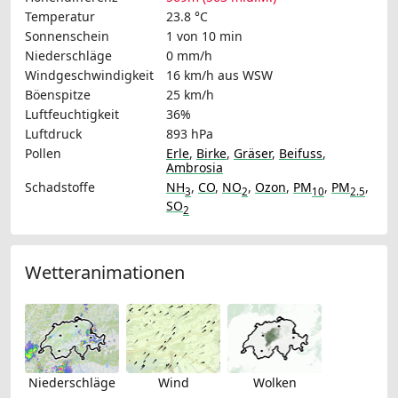
Temperatur
23.8 °C
Sonnenschein
1 von 10 min
Niederschläge
0 mm/h
Windgeschwindigkeit
16 km/h
aus WSW
Böenspitze
25 km/h
Luftfeuchtigkeit
36%
Luftdruck
893 hPa
Pollen
Erle
,
Birke
,
Gräser
,
Beifuss
,
Ambrosia
Schadstoffe
NH
,
CO
,
NO
,
Ozon
,
PM
,
PM
,
3
2
10
2.5
SO
2
Wetteranimationen
Niederschläge
Wind
Wolken