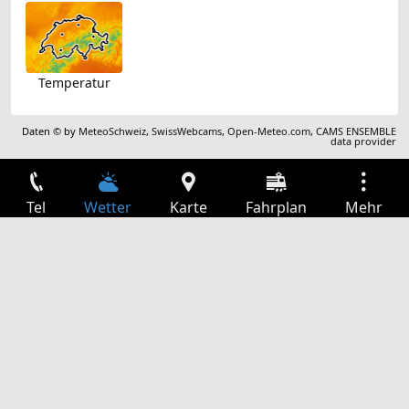
Temperatur
Daten © by
MeteoSchweiz
,
SwissWebcams
,
Open-Meteo.com
,
CAMS ENSEMBLE
data provider
Tel
Wetter
Karte
Fahrplan
Mehr
Anmelden
Dienste
Abfahrtstabelle
Freizeit