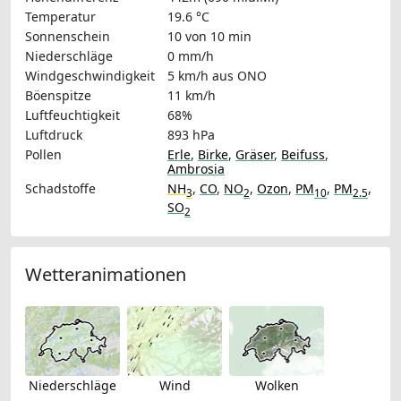
Temperatur
19.6 °C
Sonnenschein
10 von 10 min
Niederschläge
0 mm/h
Windgeschwindigkeit
5 km/h
aus ONO
Böenspitze
11 km/h
Luftfeuchtigkeit
68%
Luftdruck
893 hPa
Pollen
Erle
,
Birke
,
Gräser
,
Beifuss
,
Ambrosia
Schadstoffe
NH
,
CO
,
NO
,
Ozon
,
PM
,
PM
,
3
2
10
2.5
SO
2
Wetteranimationen
Niederschläge
Wind
Wolken