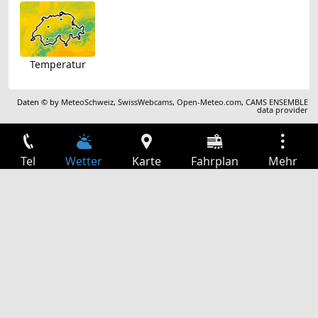
Temperatur
Daten © by
MeteoSchweiz
,
SwissWebcams
,
Open-Meteo.com
,
CAMS ENSEMBLE
data provider
Tel
Wetter
Karte
Fahrplan
Mehr
Anmelden
Dienste
Abfahrtstabelle
Freizeit