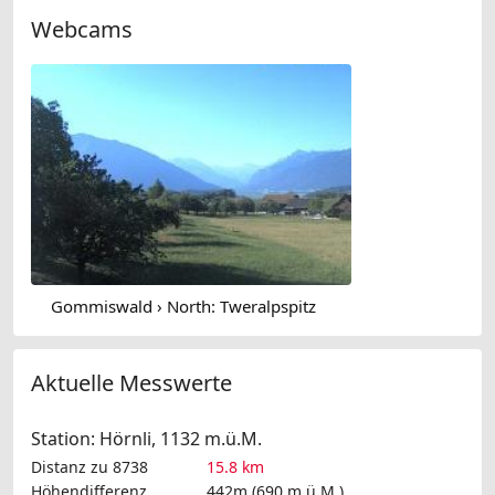
Webcams
Gommiswald › North: Tweralpspitz
Aktuelle Messwerte
Station: Hörnli, 1132 m.ü.M.
Distanz zu 8738
15.8 km
Höhendifferenz
442m (690 m.ü.M.)