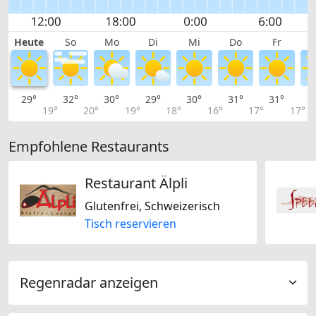
Heute
So
Mo
Di
Mi
Do
Fr
29°
32°
30°
29°
30°
31°
31°
3
19°
20°
19°
18°
16°
17°
17°
Empfohlene Restaurants
Restaurant Älpli
Glutenfrei, Schweizerisch
Tisch reservieren
Regenradar anzeigen