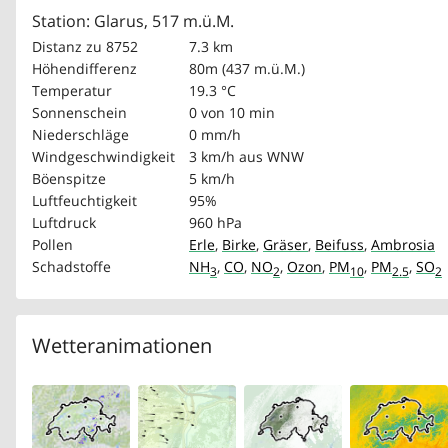
Station: Glarus, 517 m.ü.M.
Distanz zu 8752
7.3 km
Höhendifferenz
80m (437 m.ü.M.)
Temperatur
19.3 °C
Sonnenschein
0 von 10 min
Niederschläge
0 mm/h
Windgeschwindigkeit
3 km/h
aus WNW
Böenspitze
5 km/h
Luftfeuchtigkeit
95%
Luftdruck
960 hPa
Pollen
Erle
,
Birke
,
Gräser
,
Beifuss
,
Ambrosia
Schadstoffe
NH
,
CO
,
NO
,
Ozon
,
PM
,
PM
,
SO
3
2
10
2.5
2
Wetteranimationen