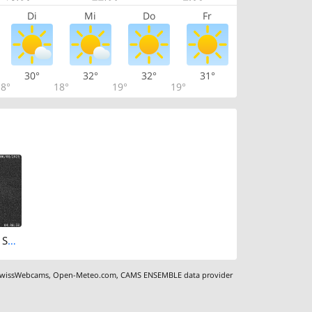
Di
Mi
Do
Fr
30°
32°
32°
31°
8°
18°
19°
19°
Mollis: Glarus, Switzerland
wissWebcams
,
Open-Meteo.com
,
CAMS ENSEMBLE data provider