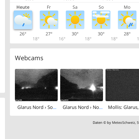
Heute
Fr
Sa
So
Mo
26°
27°
30°
30°
28°
18°
16°
18°
18°
1
Webcams
Glarus Nord › South: Mollis Airport
Glarus Nord › North: Mollis Airport
Daten © by
MeteoSchweiz
,
S